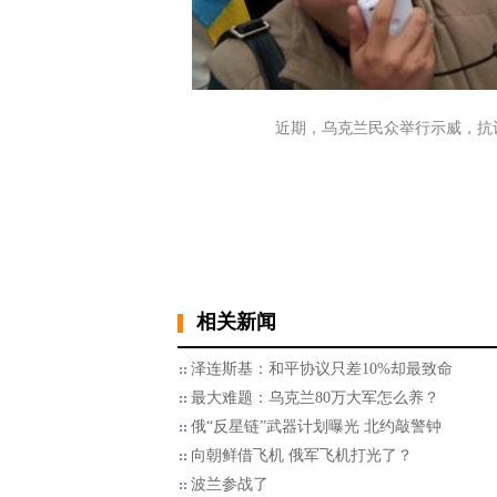
近期，乌克兰民众举行示威，抗议猖
相关新闻
泽连斯基：和平协议只差10%却最致命
最大难题：乌克兰80万大军怎么养？
俄“反星链”武器计划曝光 北约敲警钟
向朝鲜借飞机 俄军飞机打光了？
波兰参战了