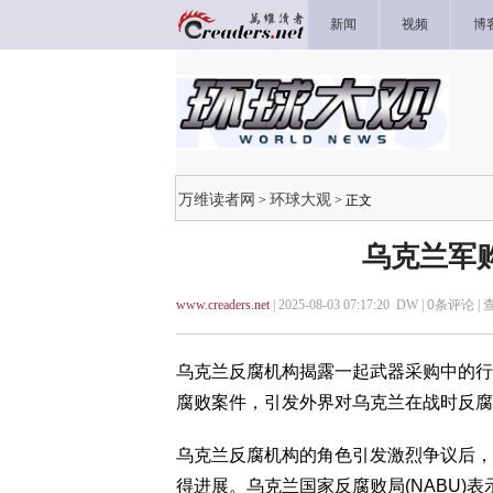
新闻
视频
博
万维读者网
环球大观
>
> 正文
乌克兰军
www.creaders.net
| 2025-08-03 07:17:20 DW |
0
条评论 |
乌克兰反腐机构揭露一起武器采购中的行
腐败案件，引发外界对乌克兰在战时反腐
乌克兰反腐机构的角色引发激烈争议后，
得进展。乌克兰国家反腐败局(NABU)表