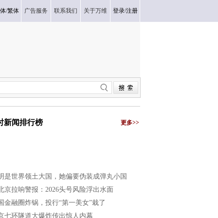
体
/
繁体
广告服务
联系我们
关于万维
登录
/
注册
小时新闻排行榜
更多>>
明是世界领土大国，她偏要伪装成弹丸小国
北京拉响警报：2026头号风险浮出水面
国金融圈炸锅，投行“第一美女”栽了
京七环隧道大爆炸传出惊人内幕