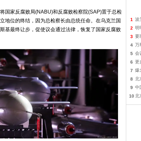
家反腐败局(NABU)和反腐败检察院(SAP)置于总检
1
波
立地位的终结，因为总检察长由总统任命。在乌克兰国
2
明
斯基最终让步，促使议会通过法律，恢复了国家反腐败
3
要
4
万
5
会
6
更
7
爆
8
北
9
中
10
北