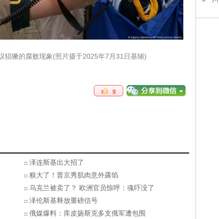
獗的腐败现象(照片摄于2025年7月31日基辅)
9
泽连斯基出大招了
糗大了！普京秀肌肉意外露馅
乌克兰被卖了？ 欧洲官员惊呼：魂吓没了
泽伦斯基释放重磅信号
俄媒爆料：库皮扬斯克多支俄军遭包围