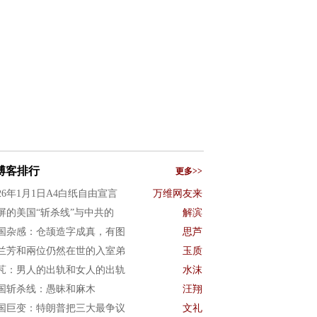
博客排行
更多>>
026年1月1日A4白纸自由宣言
万维网友来
屏的美国“斩杀线”与中共的
解滨
国杂感：仓颉造字成真，有图
思芦
兰芳和兩位仍然在世的入室弟
玉质
芃：男人的出轨和女人的出轨
水沫
国斩杀线：愚昧和麻木
汪翔
国巨变：特朗普把三大最争议
文礼