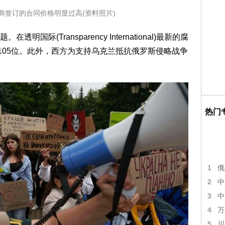
商签订的合同价格明显过高(资料照片)
际(Transparency International)最新的腐
105位。此外，西方为支持乌克兰抵抗俄罗斯侵略战争
热门
1
俄
2
中
3
中
4
万
5
川