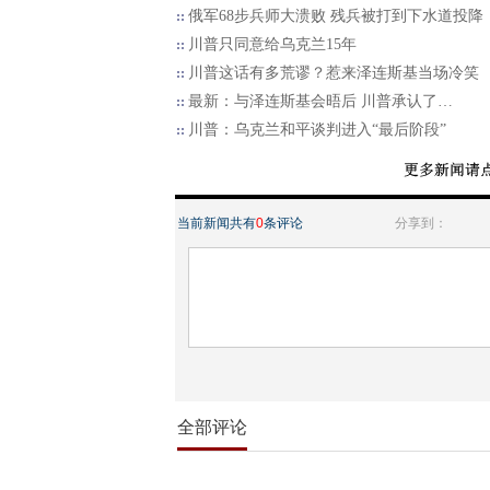
俄军68步兵师大溃败 残兵被打到下水道投降
川普只同意给乌克兰15年
川普这话有多荒谬？惹来泽连斯基当场冷笑
最新：与泽连斯基会晤后 川普承认了…
川普：乌克兰和平谈判进入“最后阶段”
当前新闻共有
0
条评论
分享到：
全部评论