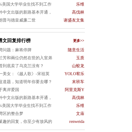
0%美国大学毕业生找不到工作
乐维
外中文出版的新路基本开通，
高伐林
朗普与德皇威廉二世
谢盛友文集
博文回复排行榜
更多>>
湾问题：麻将停牌
随意生活
兰芳和兩位仍然在世的入室弟
玉质
普到底卖了乌克兰没有？
山蛟龙
一美女：《越人歌》-宋祖英
YOLO宥乐
这道题，知道明年你要去哪？
末班车
于离岸爱国
阿里克斯Y
外中文出版的新路基本开通，
高伐林
0%美国大学毕业生找不到工作
乐维
湾区的整合梦
文庙
菓趣的回复，你至少有放风的
renweida