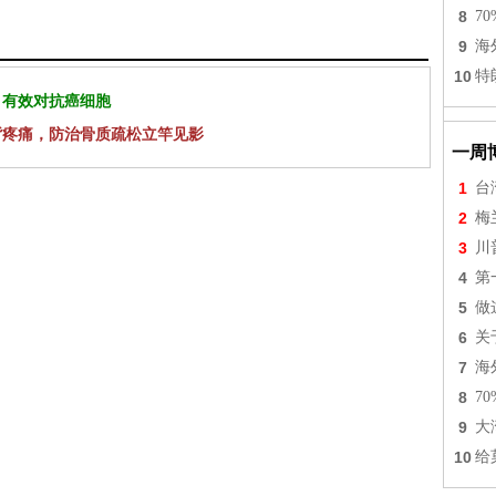
8
7
9
海
10
特
 有效对抗癌细胞
背疼痛，防治骨质疏松立竿见影
一周
1
台
2
梅
3
川
4
第
5
做
6
关
7
海
8
7
9
大
10
给