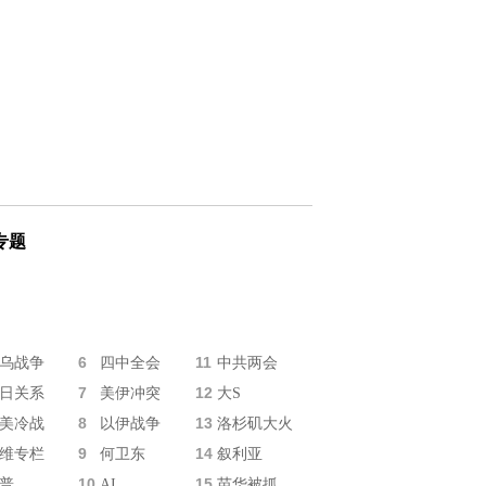
专题
6
11
乌战争
四中全会
中共两会
7
12
日关系
美伊冲突
大S
8
13
美冷战
以伊战争
洛杉矶大火
9
14
维专栏
何卫东
叙利亚
10
15
普
AI
苗华被抓