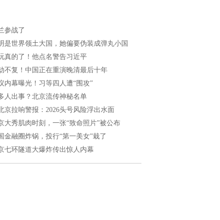
兰参战了
明是世界领土大国，她偏要伪装成弹丸小国
玩真的了！他点名警告习近平
劫不复！中国正在重演晚清最后十年
议内幕曝光！习等四人遭“围攻”
多人出事？北京流传神秘名单
北京拉响警报：2026头号风险浮出水面
京大秀肌肉时刻，一张“致命照片”被公布
国金融圈炸锅，投行“第一美女”栽了
京七环隧道大爆炸传出惊人内幕