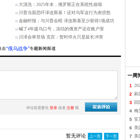
大清洗：2025年末，俄罗斯正在系统性崩塌
川普当面恐吓泽连斯基！还对乌军这行为表愤怒
金融时报：与川普会晤 泽连斯基至少获得1项成功
喊了4年援乌口号，冻结的俄资产还在账户里
川泽会将登场 克宫：暂时停火只是延长冲突
“俄乌战争”
一周
1
2
2
刷
3
回
评论前需要先
登录
或者
注册
哦
4
梅
5
安
6
美
暂无评论
7
美
上一页
下一页