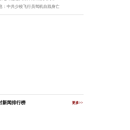
息：中共少校飞行员驾机自戕身亡
小时新闻排行榜
更多>>