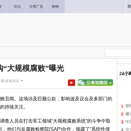
客
论坛
分类广告
购物
简
购“大规模腐败”曝光
24
查看/发表评论
贿丑闻。这场涉及巨额公款，影响波及议会及多部门的
1
明
的持续关注。
2
爆
调查人员在打击军工领域“大规模腐败系统”的斗争中取
3
中
示，他们与反腐败检察院(SAP)合作，揭露了“系统性侵
4
北