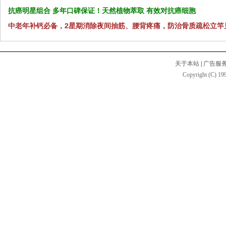
抗癌明星组合 多年口碑保证！天然植物萃取 有效对抗癌细胞
中老年补钙必备，2星期消除夜间抽筋、腰背疼痛，防治骨质疏松立竿
关于本站
|
广告服
Copyright (C) 199