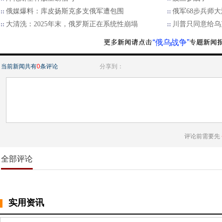
俄媒爆料：库皮扬斯克多支俄军遭包围
俄军68步兵师
大清洗：2025年末，俄罗斯正在系统性崩塌
川普只同意给乌
“俄乌战争”
当前新闻共有
0
条评论
分享到：
评论前需要先
全部评论
实用资讯