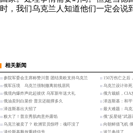
时，我们乌克兰人知道他们一定会说到
相关新闻
参院军委会主席称赞川普 团结美欧支持乌克兰
150万伤亡之
俄军压境 乌克兰强制撤离前线居民
乌克兰设计诈死
俄境内爆炸声此起彼伏 乌军新年送大礼
俄方栽赃，CI
俄油卖到白菜价 普京还能撑多久
泽连斯基：和平
泽连斯基出大招了
最大难题：乌克
糗大了！普京秀肌肉意外露馅
俄“反星链”武
乌克兰被卖了？ 欧洲官员惊呼：魂吓没了
向朝鲜借飞机 
泽伦斯基释放重磅信号
波兰参战了