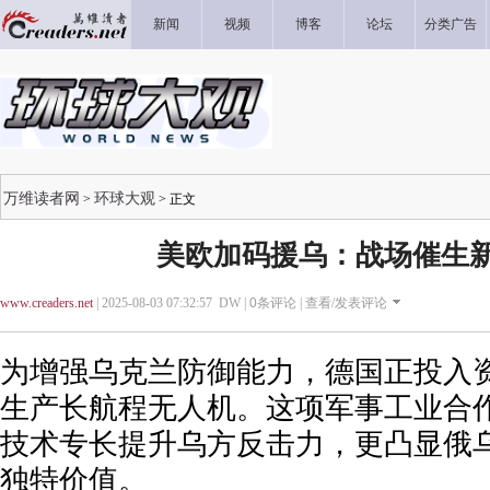
新闻
视频
博客
论坛
分类广告
万维读者网
环球大观
>
> 正文
美欧加码援乌：战场催生
www.creaders.net
| 2025-08-03 07:32:57 DW |
0
条评论 |
查看/发表评论
为增强乌克兰防御能力，德国正投入
生产长航程无人机。这项军事工业合
技术专长提升乌方反击力，更凸显俄
独特价值。