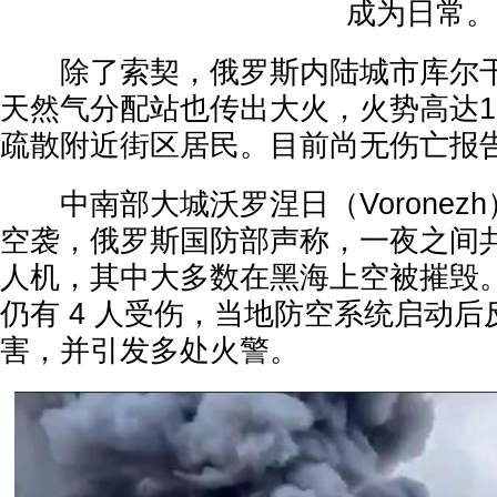
成为日常。
除了索契，俄罗斯内陆城市库尔干（K
天然气分配站也传出大火，火势高达1
疏散附近街区居民。目前尚无伤亡报
中南部大城沃罗涅日（Voronez
空袭，俄罗斯国防部声称，一夜之间共拦
人机，其中大多数在黑海上空被摧毁
仍有 4 人受伤，当地防空系统启动
害，并引发多处火警。