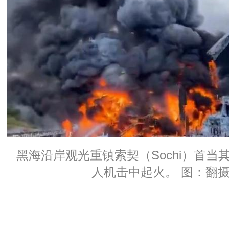
黑海沿岸观光重镇索契（Sochi）首当
人机击中起火。 图：翻摄