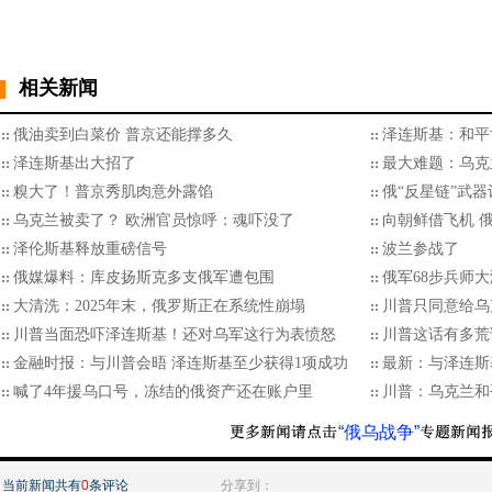
相关新闻
俄油卖到白菜价 普京还能撑多久
泽连斯基：和平
泽连斯基出大招了
最大难题：乌克
糗大了！普京秀肌肉意外露馅
俄“反星链”武
乌克兰被卖了？ 欧洲官员惊呼：魂吓没了
向朝鲜借飞机 
泽伦斯基释放重磅信号
波兰参战了
俄媒爆料：库皮扬斯克多支俄军遭包围
俄军68步兵师
大清洗：2025年末，俄罗斯正在系统性崩塌
川普只同意给乌
川普当面恐吓泽连斯基！还对乌军这行为表愤怒
川普这话有多荒
金融时报：与川普会晤 泽连斯基至少获得1项成功
最新：与泽连斯
喊了4年援乌口号，冻结的俄资产还在账户里
川普：乌克兰和
“俄乌战争”
当前新闻共有
0
条评论
分享到：