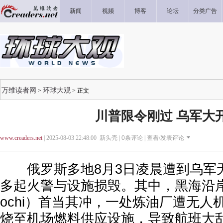
新闻
视频
博客
论坛
分类广告
万维读者网
环球大观
>
> 正文
川普限令刚过 乌军大
www.creaders.net
| 2025-08-03 22:48:00 新头壳 |
0
条评论 |
查看/发表评论
俄罗斯多地8月3日凌晨遭到乌军
多起火警与设施损毁。其中，黑海沿
ochi）首当其冲，一处炼油厂遭无人
烧至机场燃料供应设施，导致航班大乱，