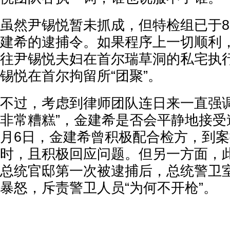
虽然尹锡悦暂未抓成，但特检组已于8
建希的逮捕令。如果程序上一切顺利
往尹锡悦夫妇在首尔瑞草洞的私宅执
锡悦在首尔拘留所“团聚”。
不过，考虑到律师团队连日来一直强调
非常糟糕”，金建希是否会平静地接受
月6日，金建希曾积极配合检方，到案
时，且积极回应问题。但另一方面，
总统官邸第一次被逮捕后，总统警卫
暴怒，斥责警卫人员“为何不开枪”。