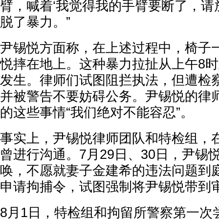
臂，喊着‘我觉得我的手臂要断了，请
脱了暴力。”
尹锡悦方面称，在上述过程中，椅子
悦摔在地上。这种暴力拉扯从上午8时
发生。律师们试图阻拦执法，但遭检察
并被警告不要妨碍公务。尹锡悦的律
的这些事情“我们绝对不能容忍”。
事实上，尹锡悦律师团队和特检组，
曾进行沟通。7月29日、30日，尹锡
唤，不愿就妻子金建希的违法问题到
申请拘捕令，试图强制将尹锡悦带到
8月1日，特检组和拘留所警察第一次