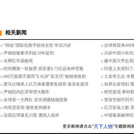
相关新闻
“韩妆”国际化推手惊传去世 年仅29岁
全球将迎来40
尹锡悦被要求判处10年徒刑
26岁中国小伙
女网红车祸惨死
爆中国大亨赴美国
时尚圈第一软饭男 捞富婆6.75亿还各种背叛
印度人失望到了
600万股票不翼而飞 82岁“富五代”被精准收割
土皇帝王垚 丰
爱马仕继承人亿万身家遭密友侵吞 靠亲友接济
包养众多情妇 娶
尹锡悦内乱罪审理大翻车
研究发现 希特
全球第一大网红 在非洲撒钱做慈善
资深空姐吓到不
内塔尼亚胡 被签发拘捕令
亿万富翁人数 美
这国总理避见川普 遭国人批评
中国毒枭被押回
“天下人物”