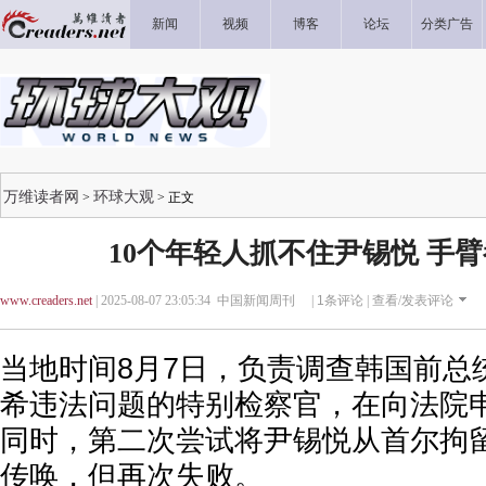
新闻
视频
博客
论坛
分类广告
万维读者网
环球大观
>
> 正文
10个年轻人抓不住尹锡悦 手
www.creaders.net
| 2025-08-07 23:05:34 中国新闻周刊 |
1
条评论 |
查看/发表评论
当地时间8月7日，负责调查韩国前总
希违法问题的特别检察官，在向法院
同时，第二次尝试将尹锡悦从首尔拘
传唤，但再次失败。