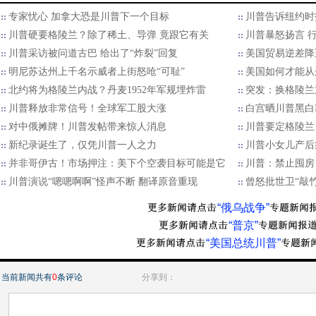
专家忧心 加拿大恐是川普下一个目标
川普告诉纽约时
川普硬要格陵兰？除了稀土、导弹 竟跟它有关
川普暴怒扬言 
川普采访被问道古巴 给出了“炸裂”回复
美国贸易逆差降至
明尼苏达州上千名示威者上街怒呛“可耻”
美国如何才能从
北约将为格陵兰内战？丹麦1952年军规埋炸雷
突发：换格陵兰
川普释放非常信号！全球军工股大涨
白宫晒川普黑白霸
对中俄摊牌！川普发帖带来惊人消息
川普要定格陵兰 
新纪录诞生了，仅凭川普一人之力
川普小女儿产后
并非哥伊古！市场押注：美下个空袭目标可能是它
川普：禁止囤房
川普演说“嗯嗯啊啊”怪声不断 翻译原音重现
曾怒批世卫“敲竹
“俄乌战争”
“普京”
“美国总统川普”
当前新闻共有
0
条评论
分享到：