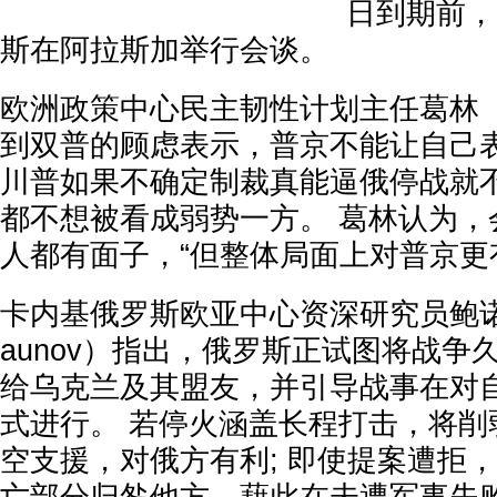
日到期前，
斯在阿拉斯加举行会谈。
欧洲政策中心民主韧性计划主任葛林（Sa
到双普的顾虑表示，普京不能让自己表
川普如果不确定制裁真能逼俄停战就
都不想被看成弱势一方。 葛林认为，
人都有面子，“但整体局面上对普京更
卡内基俄罗斯欧亚中心资深研究员鲍诺夫（A
aunov）指出，俄罗斯正试图将战争
给乌克兰及其盟友，并引导战事在对
式进行。 若停火涵盖长程打击，将削
空支援，对俄方有利; 即使提案遭拒