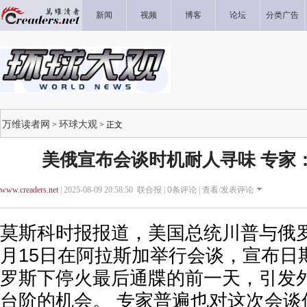
新闻
视频
博客
论坛
分类广告
万维读者网
环球大观
>
> 正文
美俄宣布会谈时机耐人寻味 专家
www.creaders.net
| 2025-08-09 20:58:50 联合报 |
0
条评论 |
查看/发表评论
莫斯科时报报道，美国总统川普与俄
月15日在阿拉斯加举行会谈，宣布日
罗斯下停火最后通牒的前一天，引发
台阶的机会。 专家普遍也对这次会谈