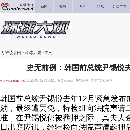
新闻
视频
博客
论坛
分类广告
万维读者网
环球大观
>
> 正文
史无前例：韩国前总统尹锡悦
www.creaders.net
| 2025-08-12 11:03:10 NOWnews |
0
条评论 |
查看/发表评论
韩国前总统尹锡悦去年12月紧急发布
劾，最终遭罢免，特检组向法院声请
准，在尹锡悦仍被羁押之际，其夫人
日出庭应讯，经特检向法院声请羁押