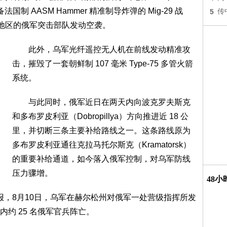
 AASM Hammer 精准制导炸弹的 Mig-29 战
5
传
a）地区的俄军突击部队发动空袭。
此外，乌军光纤遥控无人机在前线发动精准攻
击，摧毁了一套朝鲜制 107 毫米 Type-75 多管火箭
系统。
与此同时，俄军近日在两天内向波克罗夫斯克
和多布罗皮利亚（Dobropillya）方向推进近 18 公
里，并切断三条主要补给路线之一。这条路线原为
多布罗皮利亚通往克拉马托尔斯克（Kramatorsk）
的重要补给通道，如今落入俄军控制，对乌军防线
压力骤增。
48
，8月10日，乌军在赫尔松州对俄军一处营级指挥所发
约 25 名俄军官兵阵亡。