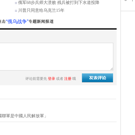
俄军68步兵师大溃败 残兵被打到下水道投降
川普只同意给乌克兰15年
“俄乌战争”
评论前需要先
登录
或者
注册
哦
國聯軍是中國人民解放軍」