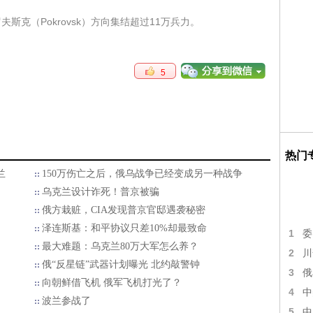
克（Pokrovsk）方向集结超过11万兵力。
5
热门
兰
150万伤亡之后，俄乌战争已经变成另一种战争
乌克兰设计诈死！普京被骗
俄方栽赃，CIA发现普京官邸遇袭秘密
泽连斯基：和平协议只差10%却最致命
1
委
最大难题：乌克兰80万大军怎么养？
2
川
俄“反星链”武器计划曝光 北约敲警钟
3
俄
向朝鲜借飞机 俄军飞机打光了？
4
中
波兰参战了
5
中