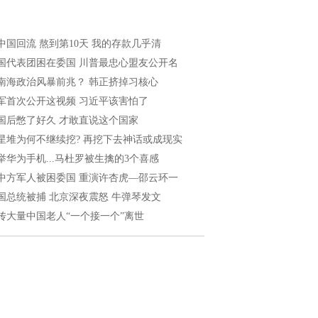
中国回流 熬到第10天 我的存款几乎清
国代表团困在委国 川普最忠心盟友公开名
南海政治风暴前兆？ 韩正挤掉习核心
军首次公开这视频 习近平该害怕了
国后憋了好久 才敢直说这个国家
星堆为何不继续挖? 再挖下去神话或成现实
举华为手机...马杜罗被生擒的3个喜感
中方军人被困委国 重演许杏虎—邵云环一
国总统被捕 北京深夜震怒 牛弹琴发文
传大量中国老人“一个接一个”离世