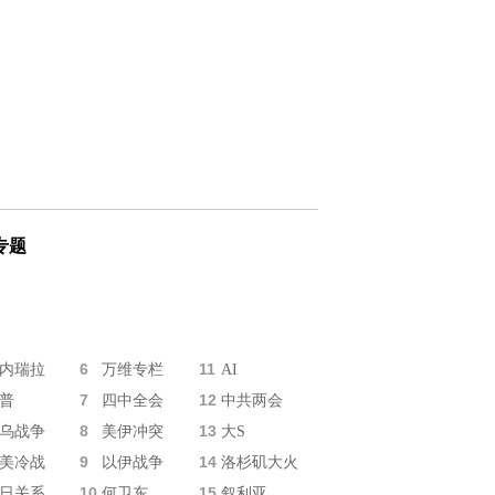
专题
6
11
内瑞拉
万维专栏
AI
7
12
普
四中全会
中共两会
8
13
乌战争
美伊冲突
大S
9
14
美冷战
以伊战争
洛杉矶大火
10
15
日关系
何卫东
叙利亚