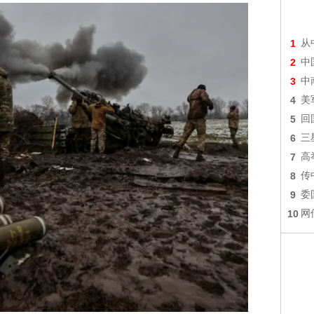
1
从
2
中
3
中
4
美
5
回
6
三
7
高
8
传
9
委
10
网