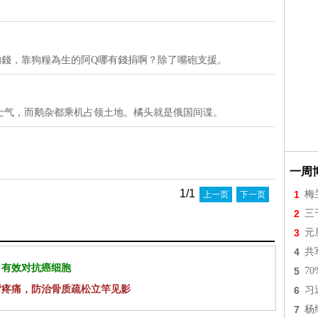
的錢，靠狗糧為生的阿Q哪有錢捐啊？除了嘴砲支援。
士气，而鹅杂都乘机占领土地。橘头就是俄国间谍。
一周
1/1
1
梅
上一页
下一页
2
三
3
元
4
共
 有效对抗癌细胞
5
7
背疼痛，防治骨质疏松立竿见影
6
习
7
杨