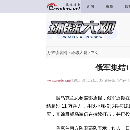
新闻
视频
博
万维读者网
环球大观
>
> 正文
俄军集结
www.creaders.net
| 2025-08-12 23:28:35 新头壳 |
5
条评论 
据乌克兰总参谋部通报，俄军近期在顿涅
结超过 11 万兵力，并以小规模步兵与
灭，其馀目标乌军仍在持续打击，并已投
乌克兰南方防卫部队表示，过去一日内成