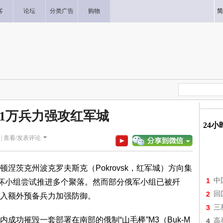
客
论坛
分类广告
购物
简
11万兵力强攻红军城
24
|
查看/发表评论
茨克州波克罗夫斯克（Pokrovsk，红军城）方向集
1
中
破坏小组尝试推进多个聚落。然而部分俄军小组已被歼
2
回
入额外预备兵力加强防御。
3
三
功摧毁一套部署在南部的俄制“山毛榉”M3（Buk-M
4
高