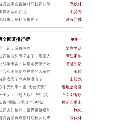
普说曾亲自直接对马杜罗劝降
高伐林
美真正差距在此
山货郎
觉醒来，马杜罗被抓了
湮灭之城
博文回复排行榜
更多>>
湾问题：麻将停牌
随意生活
杜罗被白头鹰叼走了，委国人
阿妞不牛
亚战争准备：从暗杀安倍开始
随意生活
兰芳和兩位仍然在世的入室弟
玉质
普到底卖了乌克兰没有？
山蛟龙
权不受约束：当“比较优势”
遍地是贪官
一美女：《越人歌》-宋祖英
YOLO宥乐
知青“横断万重山”也谈“知
横断万重山
杜罗夫妇被擒，世界更接近和
施化
普说曾亲自直接对马杜罗劝降
高伐林