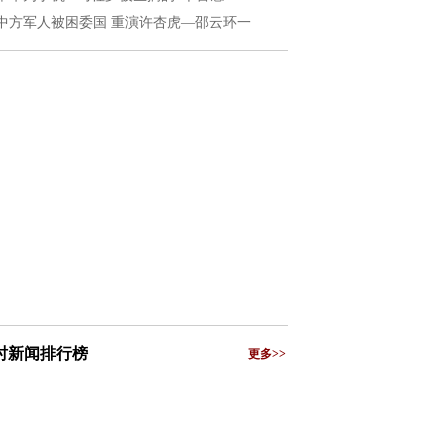
中方军人被困委国 重演许杏虎—邵云环一
小时新闻排行榜
更多>>