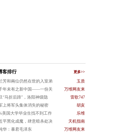
博客排行
更多>>
兰芳和兩位仍然在世的入室弟
玉质
千年未有之新中国——一份关
万维网友来
旦“马折后蹄”，洛阳神级隐
雷歌747
军上将军头集体消失的秘密
胡亥
0%美国大学毕业生找不到工作
乐维
近平黑化成魔，肆意暗杀处决
天机指南
纯华：暴君毛泽东
万维网友来