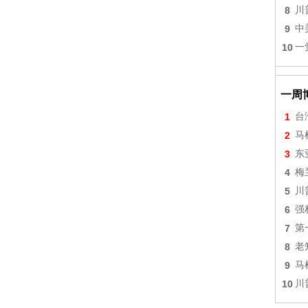
8
川
9
中
10
一
一周
1
台
2
马
3
东
4
梅
5
川
6
强
7
第
8
老
9
马
10
川