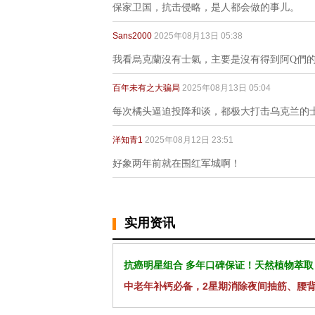
保家卫国，抗击侵略，是人都会做的事儿。
Sans2000
2025年08月13日 05:38
我看烏克蘭沒有士氣，主要是沒有得到阿Q們
百年未有之大骗局
2025年08月13日 05:04
每次橘头逼迫投降和谈，都极大打击乌克兰的
洋知青1
2025年08月12日 23:51
好象两年前就在围红军城啊！
实用资讯
抗癌明星组合 多年口碑保证！天然植物萃取
中老年补钙必备，2星期消除夜间抽筋、腰