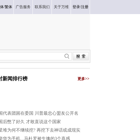
体
/
繁体
广告服务
联系我们
关于万维
登录
/
注册
小时新闻排行榜
更多>>
国代表团困在委国 川普最忠心盟友公开名
国后憋了好久 才敢直说这个国家
星堆为何不继续挖? 再挖下去神话或成现实
举华为手机...马杜罗被生擒的3个喜感