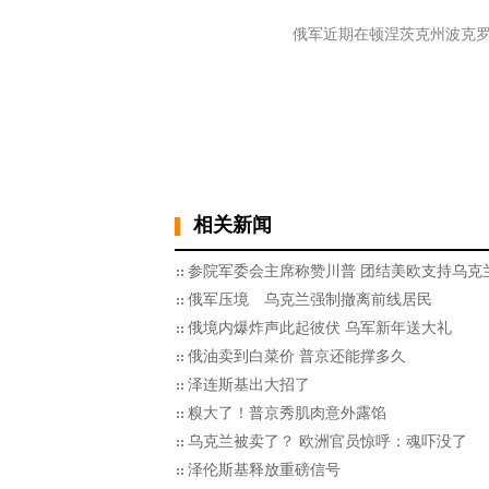
俄军近期在顿涅茨克州波克罗夫斯
相关新闻
参院军委会主席称赞川普 团结美欧支持乌克
俄军压境 乌克兰强制撤离前线居民
俄境内爆炸声此起彼伏 乌军新年送大礼
俄油卖到白菜价 普京还能撑多久
泽连斯基出大招了
糗大了！普京秀肌肉意外露馅
乌克兰被卖了？ 欧洲官员惊呼：魂吓没了
泽伦斯基释放重磅信号