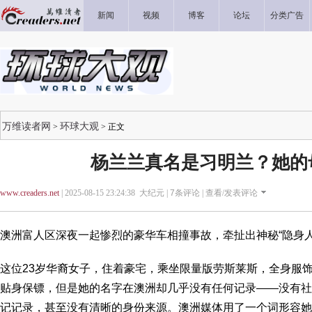
新闻
视频
博客
论坛
分类广告
万维读者网
环球大观
>
> 正文
杨兰兰真名是习明兰？她的
www.creaders.net
| 2025-08-15 23:24:38 大纪元 |
7
条评论 |
查看/发表评论
澳洲富人区深夜一起惨烈的豪华车相撞事故，牵扯出神秘“隐身
这位23岁华裔女子，住着豪宅，乘坐限量版劳斯莱斯，全身服
贴身保镖，但是她的名字在澳洲却几乎没有任何记录——没有社
记记录，甚至没有清晰的身份来源。澳洲媒体用了一个词形容她：