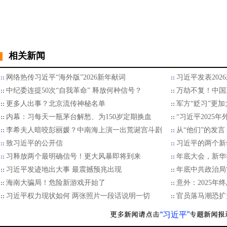
相关新闻
网络热传习近平“海外版”2026新年献词
习近平发表202
中纪委连提50次“自我革命” 释放何种信号？
万劫不复！中国
更多人出事？北京流传神秘名单
军方“贬习”更加
内幕：习每天一瓶茅台解愁、为150岁定期换血
“习近平2025
李希夫人暗咬彭丽媛？中南海上演一出荒诞宫斗剧
从“他们”的发言
致习近平的公开信
习近平的两个新
习释放两个最明确信号！更大风暴即将到来
年底大会，新华
习近平发迹地出大事 最震撼预兆出现
年底中共政治局
海南大骗局！危险新游戏开始了
意外：2025
习近平权力现状如何 两张照片一段话说明一切
官员落马潮恐扩
“习近平”