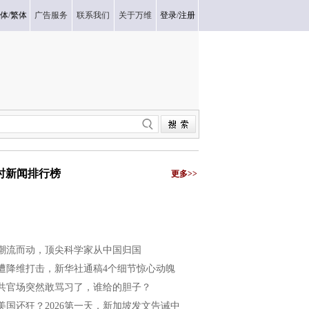
体
/
繁体
广告服务
联系我们
关于万维
登录
/
注册
小时新闻排行榜
更多>>
潮流而动，顶尖科学家从中国归国
遭降维打击，新华社通稿4个细节惊心动魄
共官场突然敢骂习了，谁给的胆子？
美国还狂？2026第一天，新加坡发文告诫中