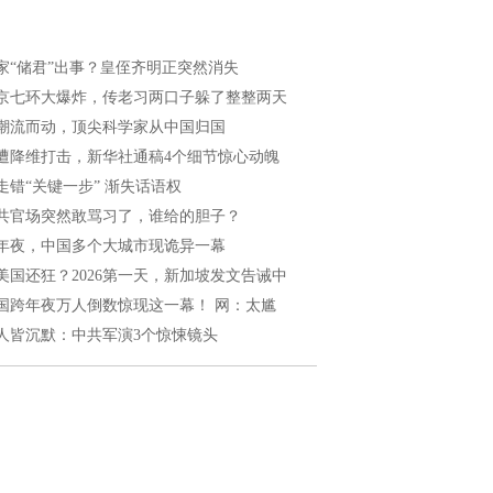
家“储君”出事？皇侄齐明正突然消失
京七环大爆炸，传老习两口子躲了整整两天
潮流而动，顶尖科学家从中国归国
遭降维打击，新华社通稿4个细节惊心动魄
走错“关键一步” 渐失话语权
共官场突然敢骂习了，谁给的胆子？
年夜，中国多个大城市现诡异一幕
美国还狂？2026第一天，新加坡发文告诫中
国跨年夜万人倒数惊现这一幕！ 网：太尴
人皆沉默：中共军演3个惊悚镜头