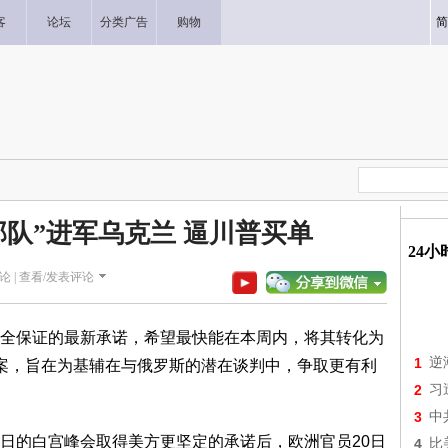
客
论坛
分类广告
购物
简
部队”进军乌克兰 逼川普买单
24
论 |
查看/发表评论
全保证的最新承诺，希望最快能在本周内，将其转化为
1
逆
案，旨在为基辅在与俄罗斯的潜在谈判中，争取更有利
2
习
3
中
在18日的白宫峰会取得美方更坚定的承诺后，欧洲官员20日
4
比