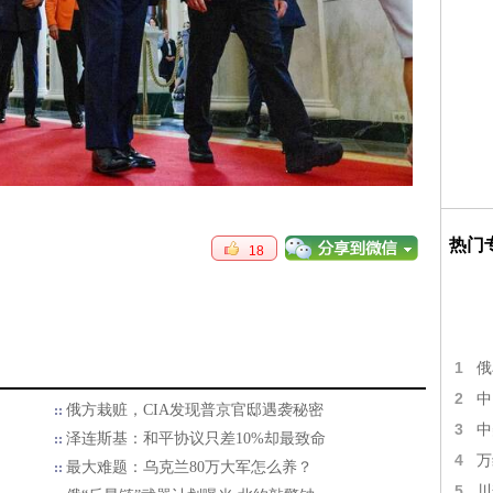
热门
18
1
俄
2
中
俄方栽赃，CIA发现普京官邸遇袭秘密
3
中
泽连斯基：和平协议只差10%却最致命
4
万
最大难题：乌克兰80万大军怎么养？
5
川