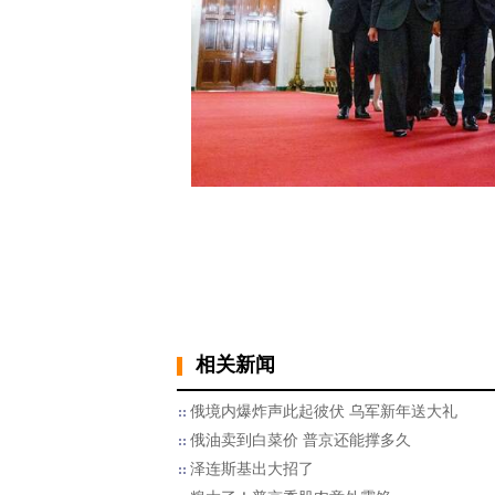
相关新闻
俄境内爆炸声此起彼伏 乌军新年送大礼
俄油卖到白菜价 普京还能撑多久
泽连斯基出大招了