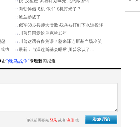
俄“反星链”武器计划曝光 北约敲警钟
向朝鲜借飞机 俄军飞机打光了？
波兰参战了
俄军68步兵师大溃败 残兵被打到下水道投降
川普只同意给乌克兰15年
愤怒
川普这话有多荒谬？惹来泽连斯基当场冷笑
项成功
最新：与泽连斯基会晤后 川普承认了…
“俄乌战争”
评论前需要先
登录
或者
注册
哦