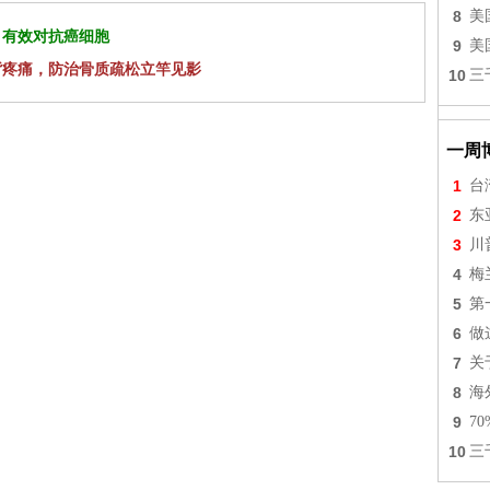
8
美
 有效对抗癌细胞
9
美
背疼痛，防治骨质疏松立竿见影
10
三
一周
1
台
2
东
3
川
4
梅
5
第
6
做
7
关
8
海
9
7
10
三