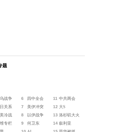
专题
6
11
乌战争
四中全会
中共两会
7
12
日关系
美伊冲突
大S
8
13
美冷战
以伊战争
洛杉矶大火
9
14
维专栏
何卫东
叙利亚
10
15
普
AI
苗华被抓