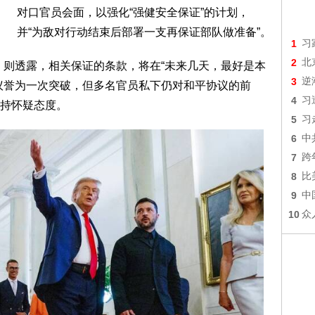
对口官员会面，以强化“强健安全保证”的计划，
并“为敌对行动结束后部署一支再保证部队做准备”。
1
习
2
北
sta）则透露，相关保证的条款，将在“未来几天，最好是本
3
逆
议誉为一次突破，但多名官员私下仍对和平协议的前
4
习
持怀疑态度。
5
习
6
中
7
跨
8
比
9
中
10
众