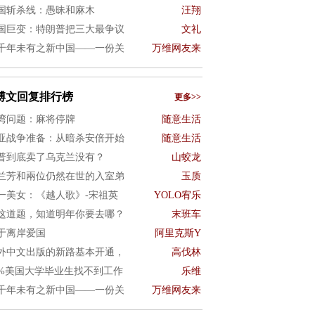
国斩杀线：愚昧和麻木
汪翔
国巨变：特朗普把三大最争议
文礼
千年未有之新中国——一份关
万维网友来
博文回复排行榜
更多>>
湾问题：麻将停牌
随意生活
亚战争准备：从暗杀安倍开始
随意生活
普到底卖了乌克兰没有？
山蛟龙
兰芳和兩位仍然在世的入室弟
玉质
一美女：《越人歌》-宋祖英
YOLO宥乐
这道题，知道明年你要去哪？
末班车
于离岸爱国
阿里克斯Y
外中文出版的新路基本开通，
高伐林
0%美国大学毕业生找不到工作
乐维
千年未有之新中国——一份关
万维网友来