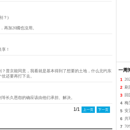
别？)
．再加20國也沒用。
共享！
一周
别？普京能同意，我看就是基本得到了想要的土地，什么北约东
个仗还要再打下去。
1
2
2
刷
3
回
制等长久恩怨的确应该由他们承担、解决。
4
梅
1/1
上一页
下一页
5
安
6
共
7
7