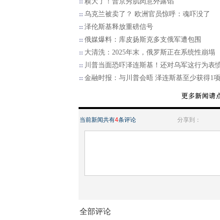
糗大了！普京秀肌肉意外露馅
乌克兰被卖了？ 欧洲官员惊呼：魂吓没了
泽伦斯基释放重磅信号
俄媒爆料：库皮扬斯克多支俄军遭包围
大清洗：2025年末，俄罗斯正在系统性崩塌
川普当面恐吓泽连斯基！还对乌军这行为表
金融时报：与川普会晤 泽连斯基至少获得1
当前新闻共有
4
条评论
分享到：
全部评论