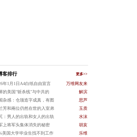
博客排行
更多>>
026年1月1日A4白纸自由宣言
万维网友来
屏的美国“斩杀线”与中共的
解滨
国杂感：仓颉造字成真，有图
思芦
兰芳和兩位仍然在世的入室弟
玉质
芃：男人的出轨和女人的出轨
水沫
军上将军头集体消失的秘密
胡亥
0%美国大学毕业生找不到工作
乐维