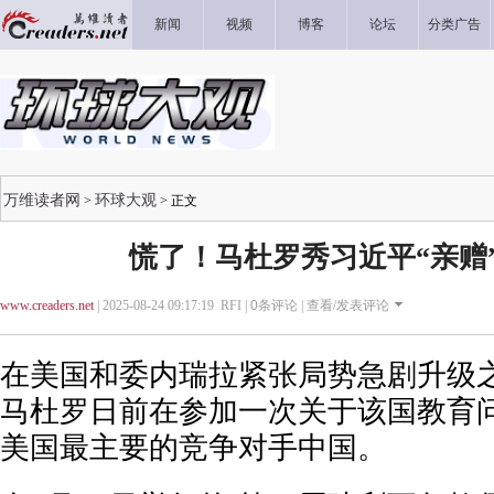
新闻
视频
博客
论坛
分类广告
万维读者网
环球大观
>
> 正文
慌了！马杜罗秀习近平“亲赠
www.creaders.net
| 2025-08-24 09:17:19 RFI |
0
条评论 |
查看/发表评论
在美国和委内瑞拉紧张局势急剧升级
马杜罗日前在参加一次关于该国教育
美国最主要的竞争对手中国。