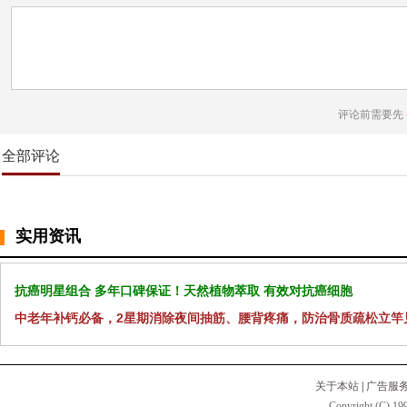
评论前需要先
全部评论
实用资讯
抗癌明星组合 多年口碑保证！天然植物萃取 有效对抗癌细胞
中老年补钙必备，2星期消除夜间抽筋、腰背疼痛，防治骨质疏松立竿
关于本站
|
广告服
Copyright (C) 199