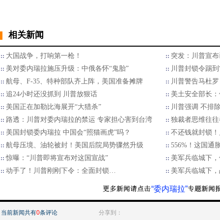
相关新闻
大国战争，打响第一枪！
突发：川普宣布
美对委内瑞拉施压升级：中俄各怀“鬼胎”
川普封锁令踢到
航母、F-35、特种部队齐上阵，美国准备摊牌
川普警告马杜罗
追24小时还没抓到 川普放狠话
美土安全部长：
美国正在加勒比海展开“大猎杀”
川普强调 不排
路透：川普对委内瑞拉的禁运 专家担心害到台湾
独裁者思维往往
美国封锁委内瑞拉 中国会“照猫画虎”吗？
不还钱就封锁！
航母压境、油轮被封！美国后院局势骤然升级
556%！这国通
惊曝：“川普即将宣布对这国宣战”
美军兵临城下，
动手了！川普刚刚下令：全面封锁…
美军兵临城下，
“委内瑞拉”
当前新闻共有
0
条评论
分享到：