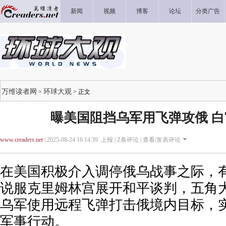
新闻
视频
博客
论坛
分类广告
万维读者网
环球大观
>
> 正文
曝美国阻挡乌军用飞弹攻俄 
www.creaders.net
| 2025-08-24 16:14:39 上报 |
2
条评论 |
查看/发表评论
在美国积极介入调停俄乌战事之际，
说服克里姆林宫展开和平谈判，五角
乌军使用远程飞弹打击俄境内目标，
军事行动。