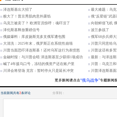
泽连斯基出大招了
最大难题：乌克
糗大了！普京秀肌肉意外露馅
俄“反星链”武
乌克兰被卖了？ 欧洲官员惊呼：魂吓没了
向朝鲜借飞机 
泽伦斯基释放重磅信号
波兰参战了
俄媒爆料：库皮扬斯克多支俄军遭包围
俄军68步兵师
大清洗：2025年末，俄罗斯正在系统性崩塌
川普只同意给乌
川普当面恐吓泽连斯基！还对乌军这行为表愤怒
川普这话有多荒
金融时报：与川普会晤 泽连斯基至少获得1项成功
最新：与泽连斯
喊了4年援乌口号，冻结的俄资产还在账户里
川普：乌克兰和
川泽会将登场 克宫：暂时停火只是延长冲突
川普泽连斯基面
“俄乌战争”
当前新闻共有
2
条评论
分享到：