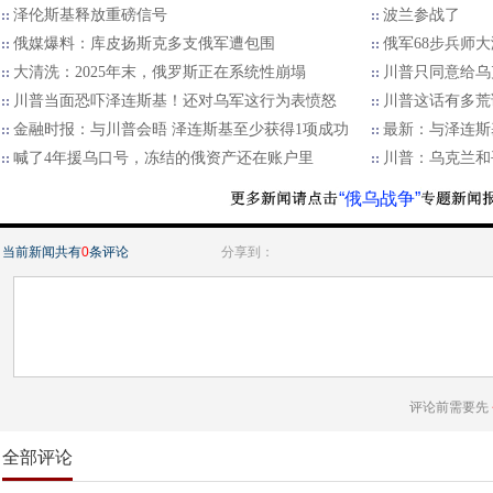
泽伦斯基释放重磅信号
波兰参战了
俄媒爆料：库皮扬斯克多支俄军遭包围
俄军68步兵师
大清洗：2025年末，俄罗斯正在系统性崩塌
川普只同意给乌
川普当面恐吓泽连斯基！还对乌军这行为表愤怒
川普这话有多荒
金融时报：与川普会晤 泽连斯基至少获得1项成功
最新：与泽连斯
喊了4年援乌口号，冻结的俄资产还在账户里
川普：乌克兰和
“俄乌战争”
当前新闻共有
0
条评论
分享到：
评论前需要先
全部评论