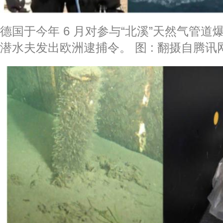
德国于今年 6 月对参与“北溪”天然气管
潜水夫发出欧洲逮捕令。 图 : 翻摄自腾讯