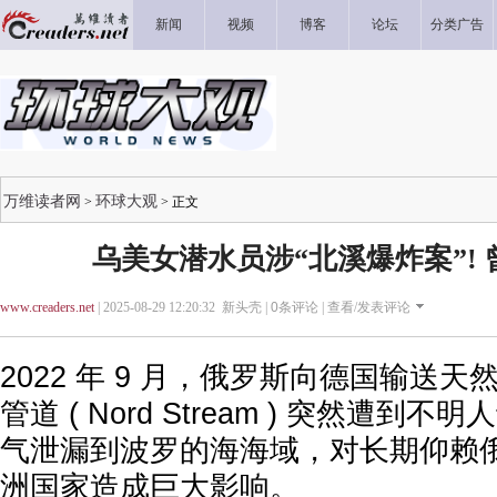
新闻
视频
博客
论坛
分类广告
万维读者网
环球大观
>
> 正文
乌美女潜水员涉“北溪爆炸案”!
www.creaders.net
| 2025-08-29 12:20:32 新头壳 |
0
条评论 |
查看/发表评论
2022 年 9 月，俄罗斯向德国输送天
管道 ( Nord Stream ) 突然遭
气泄漏到波罗的海海域，对长期仰赖
洲国家造成巨大影响。