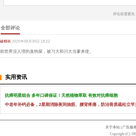
评论前需要先
全部评论
破棉袄
2025年08月30日 18:22
前世界没人理的臭狗屎，被习大和川大当爹来使。
实用资讯
抗癌明星组合 多年口碑保证！天然植物萃取 有效对抗癌细胞
中老年补钙必备，2星期消除夜间抽筋、腰背疼痛，防治骨质疏松立竿
关于本站
|
广告服
Copyright (C) 199