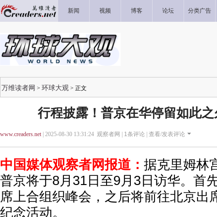
新闻
视频
博客
论坛
分类广告
万维读者网
环球大观
>
> 正文
行程披露！普京在华停留如此之
www.creaders.net
| 2025-08-30 13:31:24 观察者网 |
1
条评论 |
查看/发表评论
中国媒体观察者网报道：
据克里姆林
普京将于8月31日至9月3日访华。首
席上合组织峰会，之后将前往北京出席
纪念活动。