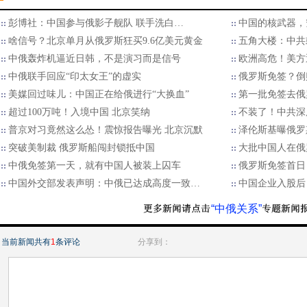
彭博社：中国参与俄影子舰队 联手洗白…
中国的核武器，
啥信号？北京单月从俄罗斯狂买9.6亿美元黄金
五角大楼：中共
中俄轰炸机逼近日韩，不是演习而是信号
欧洲高危！美方
中俄联手回应“印太女王”的虚实
俄罗斯免签？倒
美媒回过味儿：中国正在给俄进行“大换血”
第一批免签去俄
超过100万吨！入境中国 北京笑纳
不装了！中共深
普京对习竟然这么怂！震惊报告曝光 北京沉默
泽伦斯基曝俄罗
突破美制裁 俄罗斯船闯封锁抵中国
大批中国人在俄
中俄免签第一天，就有中国人被装上囚车
俄罗斯免签首日
中国外交部发表声明：中俄已达成高度一致…
中国企业入股后
“中俄关系”
当前新闻共有
1
条评论
分享到：