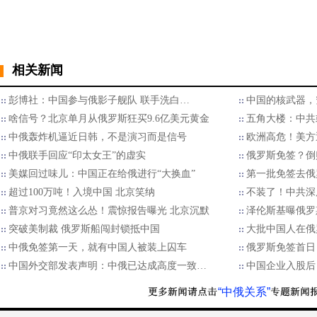
相关新闻
彭博社：中国参与俄影子舰队 联手洗白…
中国的核武器，
啥信号？北京单月从俄罗斯狂买9.6亿美元黄金
五角大楼：中共
中俄轰炸机逼近日韩，不是演习而是信号
欧洲高危！美方
中俄联手回应“印太女王”的虚实
俄罗斯免签？倒
美媒回过味儿：中国正在给俄进行“大换血”
第一批免签去俄
超过100万吨！入境中国 北京笑纳
不装了！中共深
普京对习竟然这么怂！震惊报告曝光 北京沉默
泽伦斯基曝俄罗
突破美制裁 俄罗斯船闯封锁抵中国
大批中国人在俄
中俄免签第一天，就有中国人被装上囚车
俄罗斯免签首日
中国外交部发表声明：中俄已达成高度一致…
中国企业入股后
“中俄关系”