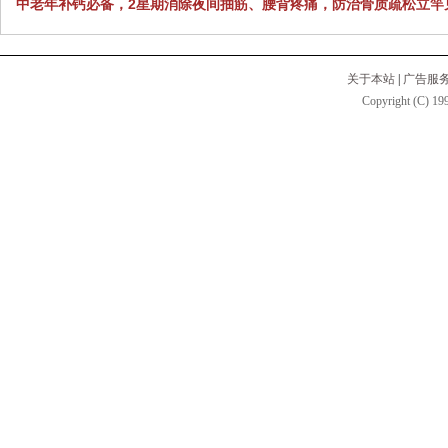
中老年补钙必备，2星期消除夜间抽筋、腰背疼痛，防治骨质疏松立竿
关于本站
|
广告服
Copyright (C) 199