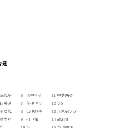
专题
6
11
乌战争
四中全会
中共两会
7
12
日关系
美伊冲突
大S
8
13
美冷战
以伊战争
洛杉矶大火
9
14
维专栏
何卫东
叙利亚
10
15
普
AI
苗华被抓