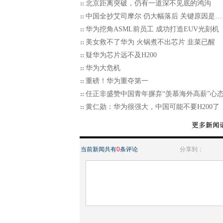
北京距离突破，仍有一道深不见底的鸿沟
中国全抄艾司摩尔 仍大幅落后 关键原因是…
华为挖角ASML前员工 成功打造EUV光刻机
美女救不了华为 火锅煮不出芯片 韭菜已醒
疑华为芯片远不及H200
华为大危机
重磅！华为重夺第一
任正非盛赞中国青年摒弃“羡慕海外高薪”心
黄仁勋：华为很强大，中国可能不要H200了
当前新闻共有
0
条评论
分享到：