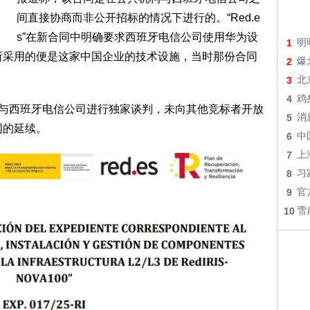
间直接协商而非公开招标的情况下进行的。“Red.e
s”在新合同中明确要求西班牙电信公司使用华为设
1
明
，所采用的便是这家中国企业的技术设施，当时那份合同
2
爆
3
北
4
鸡
所以仅与西班牙电信公司进行独家谈判，未向其他竞标者开放
5
消
同的延续。
6
中
7
上
8
习
9
官
10
雪