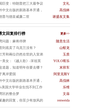
国巨变：特朗普把三大最争议
文礼
外中文出版的新路基本开通，
高伐林
朗普与德皇威廉二世
谢盛友文集
博文回复排行榜
更多>>
湾问题：麻将停牌
随意生活
普到底卖了乌克兰没有？
山蛟龙
兰芳和兩位仍然在世的入室弟
玉质
一美女：《越人歌》-宋祖英
YOLO宥乐
这道题，知道明年你要去哪？
末班车
于离岸爱国
阿里克斯Y
外中文出版的新路基本开通，
高伐林
0%美国大学毕业生找不到工作
乐维
湾区的整合梦
文庙
菓趣的回复，你至少有放风的
renweida