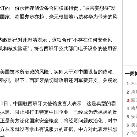
订的一份录音存储设备合同横加指责，“被害妄想症”发
国家。欧盟亦步亦趋，毫无根据地污蔑称华为带来的风
牙内政部已对此澄清表示，这项合作“不存在任何安全风
证机构核实验证”，符合西班牙公共部门电子设备的使用管
美国技术所潜藏的风险，实则大于对中国设备的依赖。
一周
强烈。眼下，西班牙桑切斯政府还因军费开支、关税讹
1
2
2
刷
3
回
21日，中国驻西班牙大使馆发言人表示，这是典型的霸
4
梅
抹黑、限止和打击特定中国企业，已经成为赤裸裸的反
5
安
正是美方泛化国家安全概念，将经贸问题政治化，对中
6
美
方从来就没有拿出有说服力的证据。中方对此表示强烈
7
7