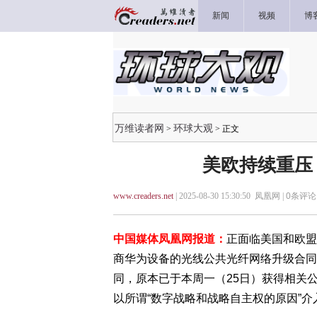
新闻
视频
博
万维读者网
环球大观
>
> 正文
美欧持续重压
www.creaders.net
| 2025-08-30 15:30:50 凤凰网 |
0
条评论 
中国媒体凤凰网报道：
正面临美国和欧盟
商华为设备的光线公共光纤网络升级合同。
同，原本已于本周一（25日）获得相关
以所谓“数字战略和战略自主权的原因”