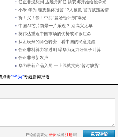
任正非没想到 孟晚舟卸任 姚安娜开始给他争光
小米 华为 理想集体报警 12人被抓 警方披露案情
拆！买！偷！中共“曼哈顿计划”曝光
中国AI芯片前景一片乐观？ 别高兴太早
英伟达重返中国市场的优势或许很短命
从孟晚舟的角色转变，看中国的民意觉醒
任正非料算力将过剩 曝华为无力研量子计算
态
任正非最新发声
华为最新产品入局 一上线就卖完“暂时缺货”
“华为”
评论前需要先
登录
或者
注册
哦