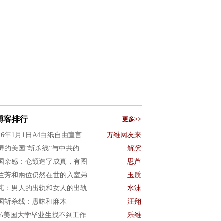
博客排行
更多>>
026年1月1日A4白纸自由宣言
万维网友来
屏的美国“斩杀线”与中共的
解滨
国杂感：仓颉造字成真，有图
思芦
兰芳和兩位仍然在世的入室弟
玉质
芃：男人的出轨和女人的出轨
水沫
国斩杀线：愚昧和麻木
汪翔
0%美国大学毕业生找不到工作
乐维