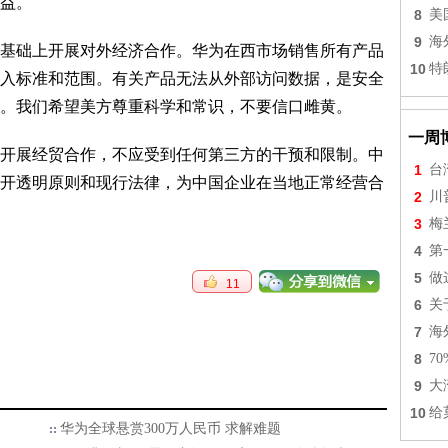
益。
8
美
9
海
基础上开展对外经济合作。华为在西市场销售所有产品
10
特
入标准和范围。有关产品无法从外部访问数据，是安全
。我们希望美方尊重科学和常识，不要信口雌黄。
一周
开展经贸合作，不应受到任何第三方的干预和限制。中
1
台
开透明原则和现行法律，为中国企业在当地正常经营合
2
川
3
梅
4
第
5
做
11
6
关
7
海
8
7
9
大
10
给
华为全球悬赏300万人民币 求解难题