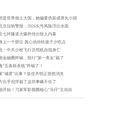
明是世界领土大国，她偏要伪装成弹丸小国
北京拉响警报：2026头号风险浮出水面
京七环隧道大爆炸传出惊人内幕
身上一个部位 真心劝你给孩子少吃点
息：中共少校飞行员驾机自戕身亡
国金融圈炸锅，投行“第一美女”栽了
海“五条斩杀线”炸锅了！
家“储君”出事？皇侄齐明正突然消失
方出手倪萍栽了这些事瞒不住了
崩开始！习家军影视圈核心“马仔”主动自