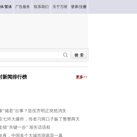
体
/
繁体
广告服务
联系我们
关于万维
登录
/
注册
小时新闻排行榜
更多>>
家“储君”出事？皇侄齐明正突然消失
京七环大爆炸，传老习两口子躲了整整两天
走错“关键一步” 渐失话语权
年夜，中国多个大城市现诡异一幕