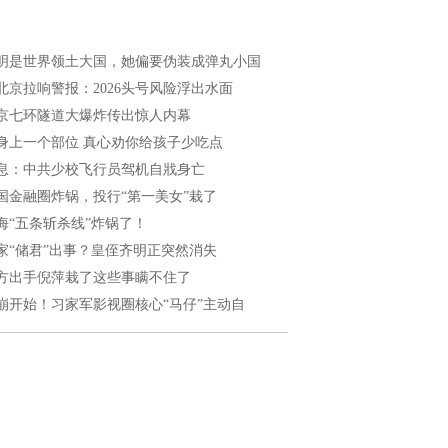
明是世界领土大国，她偏要伪装成弹丸小国
北京拉响警报：2026头号风险浮出水面
京七环隧道大爆炸传出惊人内幕
身上一个部位 真心劝你给孩子少吃点
息：中共少校飞行员驾机自戕身亡
国金融圈炸锅，投行“第一美女”栽了
海“五条斩杀线”炸锅了！
家“储君”出事？皇侄齐明正突然消失
方出手倪萍栽了这些事瞒不住了
崩开始！习家军影视圈核心“马仔”主动自