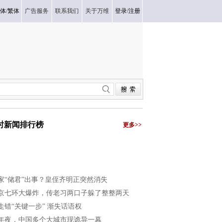
体
/
繁体
广告服务
联系我们
关于万维
登录
/
注册
小时新闻排行榜
更多>>
家“储君”出事？皇侄齐明正突然消失
京七环大爆炸，传老习两口子躲了整整两天
走错“关键一步” 渐失话语权
年夜，中国多个大城市现诡异一幕