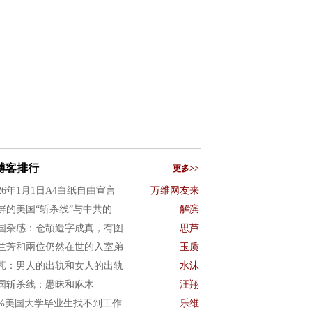
博客排行
更多>>
026年1月1日A4白纸自由宣言
万维网友来
屏的美国“斩杀线”与中共的
解滨
国杂感：仓颉造字成真，有图
思芦
兰芳和兩位仍然在世的入室弟
玉质
芃：男人的出轨和女人的出轨
水沫
国斩杀线：愚昧和麻木
汪翔
0%美国大学毕业生找不到工作
乐维