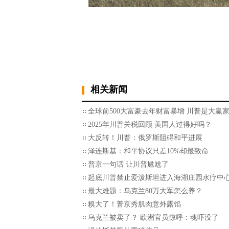
相关新闻
全球前500大富豪去年财富暴增 川普是大赢
2025年川普关税回顾 美国人过得好吗？
大反转！川普：俄罗斯阻碍和平进展
泽连斯基：和平协议只差10%却最致命
普京一句话 让川普尴尬了
起底川普禁止爱泼斯坦进入海湖庄园水疗中
最大难题：乌克兰80万大军怎么养？
糗大了！普京秀肌肉意外露馅
乌克兰被卖了？ 欧洲官员惊呼：魂吓没了