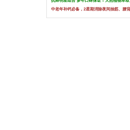
抗癌明星组合 多年口碑保证！天然植物萃取
中老年补钙必备，2星期消除夜间抽筋、腰