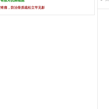
 有效对抗癌细胞
背疼痛，防治骨质疏松立竿见影