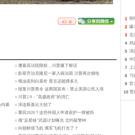
1
明
0
2
爆
3
北
4
鸡
5
消
6
中
家
遭最高法院限权，川普撂下狠话
7
上
影星乔治克隆尼一家入籍法国 川普再次狠呛
8
习
俄油卖到白菜价 普京还能撑多久
9
官
报复川普禁令 这两国宣布：禁止美国公民入境
10
雪
川普2.0：“高盛政府”的消亡
心内幕
泽连斯基出大招了
重回2020？这些外国人申请庇护一律被拒
俄“反星链”武器计划曝光 北约敲警钟
向朝鲜借飞机 俄军飞机打光了？