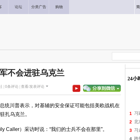
客
论坛
分类广告
购物
简
军不会进驻乌克兰
24
社 |
0
条评论 |
查看/发表评论
美国总统川普表示，对基辅的安全保证可能包括美欧战机在
1
习
驻扎乌克兰。
2
北
ly Caller）采访时说：“我们的士兵不会在那里”。
3
习
4
跨