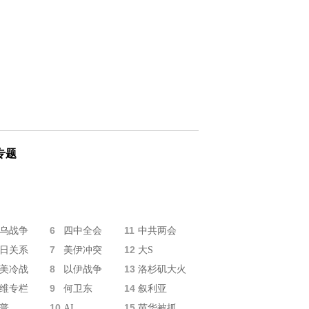
专题
6
11
乌战争
四中全会
中共两会
7
12
日关系
美伊冲突
大S
8
13
美冷战
以伊战争
洛杉矶大火
9
14
维专栏
何卫东
叙利亚
10
15
普
AI
苗华被抓