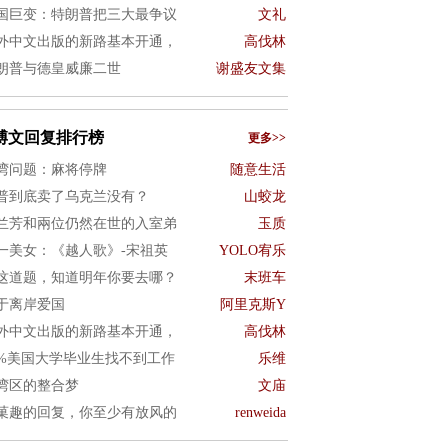
国巨变：特朗普把三大最争议
文礼
外中文出版的新路基本开通，
高伐林
朗普与德皇威廉二世
谢盛友文集
博文回复排行榜
更多>>
湾问题：麻将停牌
随意生活
普到底卖了乌克兰没有？
山蛟龙
兰芳和兩位仍然在世的入室弟
玉质
一美女：《越人歌》-宋祖英
YOLO宥乐
这道题，知道明年你要去哪？
末班车
于离岸爱国
阿里克斯Y
外中文出版的新路基本开通，
高伐林
0%美国大学毕业生找不到工作
乐维
湾区的整合梦
文庙
菓趣的回复，你至少有放风的
renweida