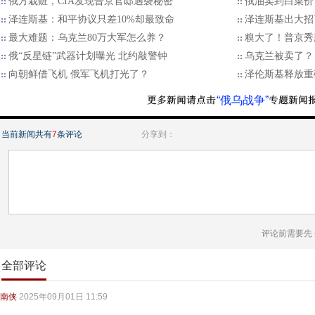
俄方栽赃，CIA发现普京官邸遇袭秘密
俄油卖到白菜价
泽连斯基：和平协议只差10%却最致命
泽连斯基出大招
最大难题：乌克兰80万大军怎么养？
糗大了！普京秀
俄“反星链”武器计划曝光 北约敲警钟
乌克兰被卖了？
向朝鲜借飞机 俄军飞机打光了？
泽伦斯基释放重
“俄乌战争”
当前新闻共有
7
条评论
分享到：
评论前需要先
全部评论
南侠
2025年09月01日 11:59