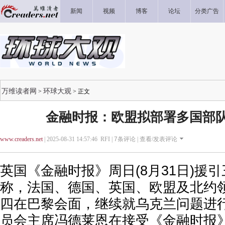
新闻
视频
博客
论坛
分类广告
万维读者网
环球大观
>
> 正文
金融时报：欧盟拟部署多国部
www.creaders.net
| 2025-08-31 14:57:46 RFI |
7
条评论 |
查看/发表评论
英国《金融时报》周日(8月31日)援
称，法国、德国、英国、欧盟及北约
四在巴黎会面，继续就乌克兰问题进
员会主席冯德莱恩在接受《金融时报