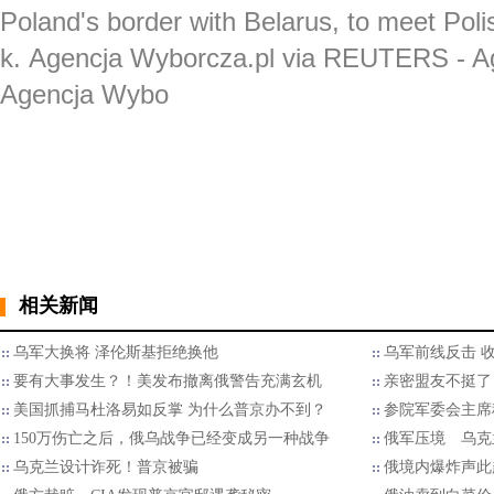
Poland's border with Belarus, to meet Po
k. Agencja Wyborcza.pl via REUTERS - A
Agencja Wybo
相关新闻
乌军大换将 泽伦斯基拒绝换他
乌军前线反击 
要有大事发生？！美发布撤离俄警告充满玄机
亲密盟友不挺了？
美国抓捕马杜洛易如反掌 为什么普京办不到？
参院军委会主席
150万伤亡之后，俄乌战争已经变成另一种战争
俄军压境 乌克
乌克兰设计诈死！普京被骗
俄境内爆炸声此