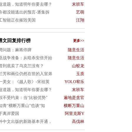
这道题，知道明年你要去哪？
末班车
今都没能逃出的预言-逐集拆
艺萌
工智能正在摧毁美国
汪翔
博文回复排行榜
更多>>
湾问题：麻将停牌
随意生活
亚战争准备：从暗杀安倍开始
随意生活
普到底卖了乌克兰没有？
山蛟龙
兰芳和兩位仍然在世的入室弟
玉质
一美女：《越人歌》-宋祖英
YOLO宥乐
这道题，知道明年你要去哪？
末班车
权不受约束：当“比较优势”
遍地是贪官
知青“横断万重山”也谈“知
横断万重山
于离岸爱国
阿里克斯Y
外中文出版的新路基本开通，
高伐林