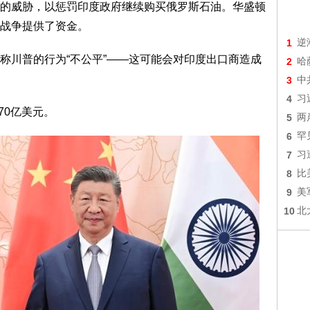
税的威胁，以惩罚印度政府继续购买俄罗斯石油。华盛顿
战争提供了资金。
1
逆
称川普的行为“不公平”——这可能会对印度出口商造成
2
哈
3
中
4
习
70亿美元。
5
两
6
罕
7
习
8
比
9
美
10
北