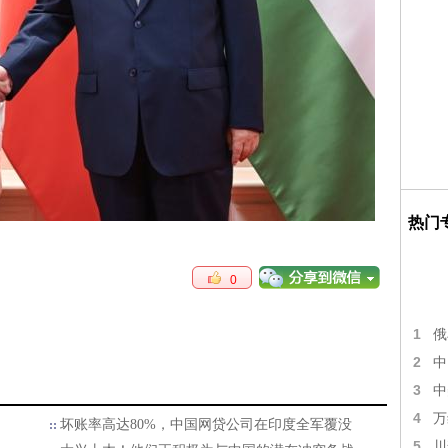
热门
0
1
俄
2
中
3
中
4
万
坏账率高达80%，中国网贷公司在印度全军覆没
5
川