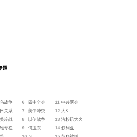
专题
6
11
乌战争
四中全会
中共两会
7
12
日关系
美伊冲突
大S
8
13
美冷战
以伊战争
洛杉矶大火
9
14
维专栏
何卫东
叙利亚
10
15
普
AI
苗华被抓