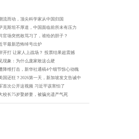
潮流而动，顶尖科学家从中国归国
萨克斯坦不厚道，中国面临前所未有压力
共官场突然敢骂习了，谁给的胆子？
近平最新恐怖绰号出炉
岸开打 让家人上战场？ 投票结果超震撼
见现象：为什么庞家敢这么硬
遭降维打击，新华社通稿4个细节惊心动魄
美国还狂？2026第一天，新加坡发文告诫中
军首次公开这视频 习近平该害怕了
大校长75岁娶娇妻，被骗光遗产气死