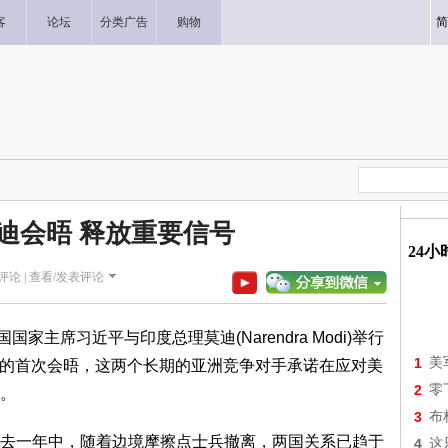
客
论坛
分类广告
购物
简
迪会晤 释放重要信号
24
评论 |
查看/发表评论
家主席习近平与印度总理莫迪(Narendra Modi)举行
1
美
上台以来的首次会晤，这两个长期的亚洲竞争对手承诺在应对美
2
零
。
3
布
去一年中，随着边境摩擦点士兵撤离，两国关系已趋于
4
这