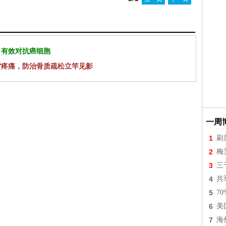
 有效对抗癌细胞
背疼痛，防治骨质疏松立竿见影
一周
1
刷
2
梅
3
三
4
共
5
7
6
美
7
海