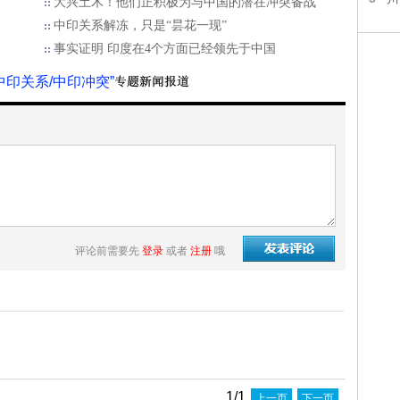
大兴土木！他们正积极为与中国的潜在冲突备战
中印关系解冻，只是“昙花一现”
事实证明 印度在4个方面已经领先于中国
中印关系/中印冲突”
评论前需要先
登录
或者
注册
哦
1/1
上一页
下一页