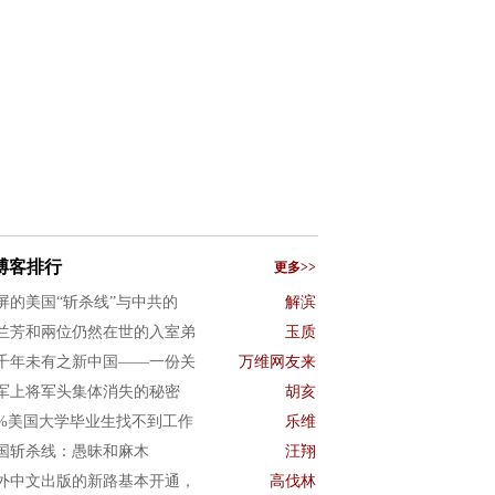
博客排行
更多>>
屏的美国“斩杀线”与中共的
解滨
兰芳和兩位仍然在世的入室弟
玉质
千年未有之新中国——一份关
万维网友来
军上将军头集体消失的秘密
胡亥
0%美国大学毕业生找不到工作
乐维
国斩杀线：愚昧和麻木
汪翔
外中文出版的新路基本开通，
高伐林