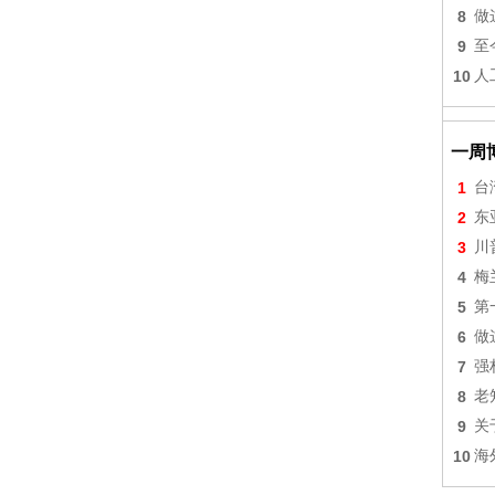
8
做
9
至
10
人
一周
1
台
2
东
3
川
4
梅
5
第
6
做
7
强
8
老
9
关
10
海