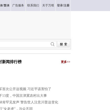
体
/
繁体
广告服务
联系我们
关于万维
登录
/
注册
小时新闻排行榜
更多>>
军首次公开这视频 习近平该害怕了
下13度，中国京津冀农村出大事
林肯罕见发声 警告世人注意川普这变化
只“女老虎”，与众不同