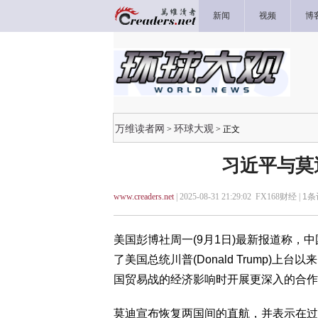
新闻
视频
博
万维读者网
环球大观
>
> 正文
习近平与莫
www.creaders.net
| 2025-08-31 21:29:02 FX168财经 |
1
条
美国彭博社周一(9月1日)最新报道称，中国国
了美国总统川普(Donald Trump)
国贸易战的经济影响时开展更深入的合作
莫迪宣布恢复两国间的直航，并表示在过