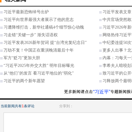
习近平最新恐怖绰号出炉
习近平发表文章
习近平向世界最强大者展示了他的意志
中共官场突然敢
习遭降维打击，新华社通稿4个细节惊心动魄
习近平2026年
习走错“关键一步” 渐失话语权
网络热传习近平“
习近平发表2026新年贺词 提“台湾光复纪念日”
中纪委连提50次
万劫不复！中国正在重演晚清最后十年
更多人出事？北
军方“贬习”更加大胆
内幕：习每天一
“习近平2025年外交大胜” 明年目标曝光
李希夫人暗咬彭
从“他们”的发言 看习近平地位的“弱化”
致习近平的公开
习近平的两个新年愿望
习释放两个最明
“习近平”
当前新闻共有
1
条评论
分享到：