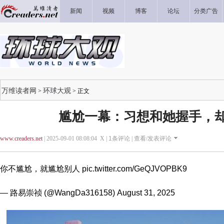
新闻
视频
博客
论坛
分类广告
万维读者网
环球大观
>
> 正文
尴尬一幕：习想和她握手，却
www.creaders.net
| 2025-09-01 08:08:04 X |
1
条评论 |
查看/发表评论
你不尴尬，就尴尬别人
pic.twitter.com/GeQJVOPBK9
— 路易崇祯 (@WangDa316158)
August 31, 2025