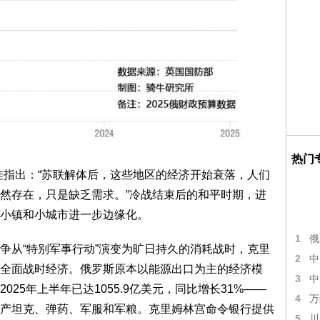
热门
娃指出：“苏联解体后，这些地区的经济开始衰落，人们
然存在，只是缺乏需求。”冷战结束后的和平时期，进
小镇和小城市进一步边缘化。
1
俄
争从“特别军事行动”演变为旷日持久的消耗战时，克里
2
中
全面战时经济。俄罗斯原本以能源出口为主的经济模
3
中
25年上半年已达1055.9亿美元，同比增长31%——
4
万
产坦克、弹药、军服和军粮。克里姆林宫命令银行提供
5
川