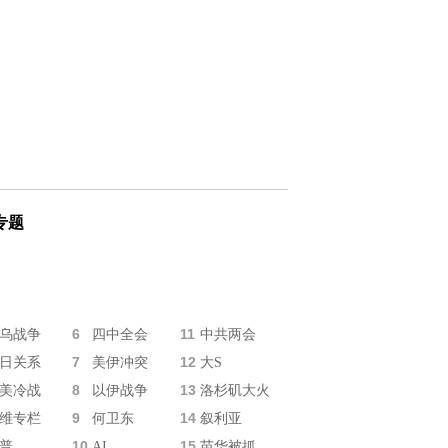
专题
6
11
乌战争
四中全会
中共两会
7
12
日关系
美伊冲突
大S
8
13
美冷战
以伊战争
洛杉矶大火
9
14
维专栏
何卫东
叙利亚
10
15
普
AI
苗华被抓