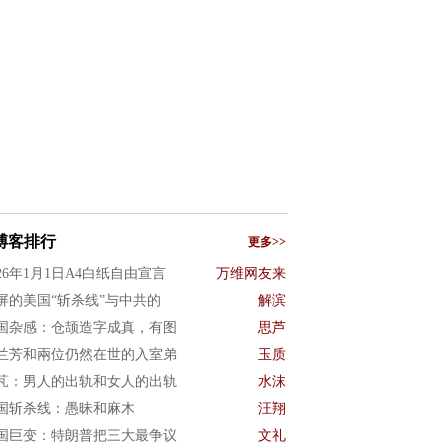
博客排行
更多>>
026年1月1日A4白纸自由宣言
万维网友来
屏的美国“斩杀线”与中共的
解滨
国杂感：仓颉造字成真，有图
思芦
兰芳和兩位仍然在世的入室弟
玉质
芃：男人的出轨和女人的出轨
水沫
国斩杀线：愚昧和麻木
汪翔
国巨变：特朗普把三大最争议
文礼