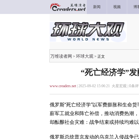
新闻
视频
博
万维读者网
环球大观
>
> 正文
“死亡经济学”
www.creaders.net
| 2025-09-02 15:06:21 火星宏观 |
0
条评
俄罗斯“死亡经济学”以军费膨胀和生命
薪军工就业和阵亡补偿，推动消费热潮，
却酝酿社会灾难：战争结束或持续均难以
俄罗斯总统普京发动的乌克兰入侵战争已