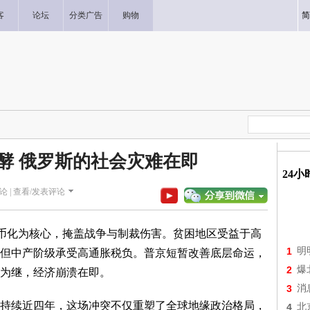
客
论坛
分类广告
购物
简
发酵 俄罗斯的社会灾难在即
24
论 |
查看/发表评论
货币化为核心，掩盖战争与制裁伤害。贫困地区受益于高
1
明
但中产阶级承受高通胀税负。普京短暂改善底层命运，
2
爆
为继，经济崩溃在即。
3
消
持续近四年，这场冲突不仅重塑了全球地缘政治格局，
4
北