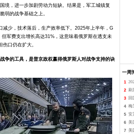
国境，进一步加剧劳动力短缺。结果是，军工城镇复
脆弱的战争基础之上。
口减少，技术落后，生产效率低下。2025年上半年，G
.8%，但军费支出增长高达31%，这意味着俄罗斯在透支未
，但伤口仍在扩大。
战争的工具，是普京政权赢得俄罗斯人对战争支持的诀
一周
1
2
2
刷
3
回
4
梅
5
安
6
美
7
美