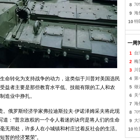
8
7
9
海
10
特
一周
1
台
2
梅
3
川
生命转化为支持战争的动力，这类似于川普对美国选民
4
第
5
做
受益者主要是那些教育水平低、技能有限的工人和农
6
关
制造业中挣扎。
7
海
宝贵。俄罗斯经济学家弗拉迪斯拉夫·伊诺泽姆采夫将此现
8
7
上写道：“普京政权的一个令人着迷的诀窍是将人们的生命
9
大
毫无用处，许多人在小城镇和村庄过着反社会的生活。
10
给
短暂的经济繁荣”。