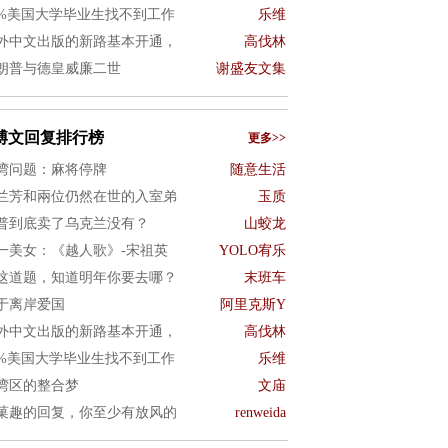
0%美国大学毕业生找不到工作
乐维
外中文出版的新路基本开通，
高伐林
朗普与德皇威廉二世
谢盛友文集
博文回复排行榜
更多>>
湾问题：麻将停牌
随意生活
兰芳和兩位仍然在世的入室弟
玉质
普到底卖了乌克兰没有？
山蛟龙
一美女：《越人歌》-宋祖英
YOLO宥乐
这道题，知道明年你要去哪？
末班车
于离岸爱国
阿里克斯Y
外中文出版的新路基本开通，
高伐林
0%美国大学毕业生找不到工作
乐维
湾区的整合梦
文庙
菓趣的回复，你至少有放风的
renweida