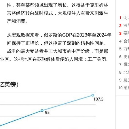
性，甚至某些领域出现了增长。这得益于克里姆林
宫将经济转向战时模式，大规模注入军费来刺激生
1
明
产和消费。
2
波
3
要
从宏观数据来看，俄罗斯的GDP在2023年至2024年
4
会
间保持了正增长，但这掩盖了深刻的结构性问题。
5
万
战争的最大受益者并非大城市的中产阶级，而是那
6
更
业区。这些地区在苏联解体后便陷入困境：工厂关闭、
7
爆
8
北
9
意
10
消