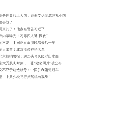
明是世界领土大国，她偏要伪装成弹丸小国
兰参战了
玩真的了！他点名警告习近平
议内幕曝光！习等四人遭“围攻”
劫不复！中国正在重演晚清最后十年
多人出事？北京流传神秘名单
北京拉响警报：2026头号风险浮出水面
京大秀肌肉时刻，一张“致命照片”被公布
义不亚于建造航母！中国胜利隧道通车
息：中共少校飞行员驾机自戕身亡