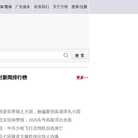
体
/
繁体
广告服务
联系我们
关于万维
登录
/
注册
小时新闻排行榜
更多>>
明是世界领土大国，她偏要伪装成弹丸小国
北京拉响警报：2026头号风险浮出水面
息：中共少校飞行员驾机自戕身亡
京七环隧道大爆炸传出惊人内幕