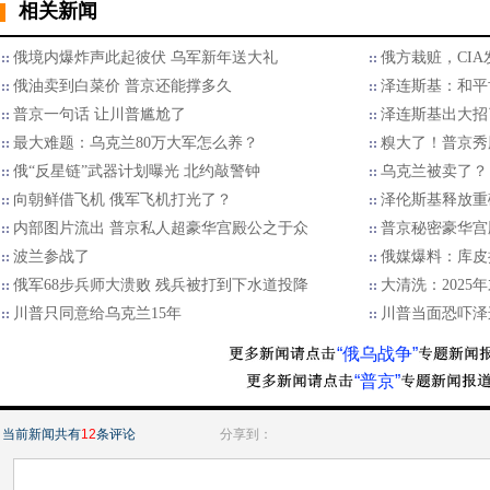
相关新闻
俄境内爆炸声此起彼伏 乌军新年送大礼
俄方栽赃，CI
俄油卖到白菜价 普京还能撑多久
泽连斯基：和平
普京一句话 让川普尴尬了
泽连斯基出大招
最大难题：乌克兰80万大军怎么养？
糗大了！普京秀
俄“反星链”武器计划曝光 北约敲警钟
乌克兰被卖了？
向朝鲜借飞机 俄军飞机打光了？
泽伦斯基释放重
内部图片流出 普京私人超豪华宫殿公之于众
普京秘密豪华宫
波兰参战了
俄媒爆料：库皮
俄军68步兵师大溃败 残兵被打到下水道投降
大清洗：202
川普只同意给乌克兰15年
川普当面恐吓泽
“俄乌战争”
“普京”
当前新闻共有
12
条评论
分享到：