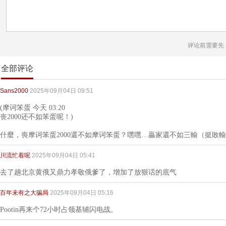
评论前需要先
全部评论
Sans2000
2025年09月04日 09:51
(摩诃笨蛋 今天 03:20
丧2000还不如笨蛋呢！)
什麼，喪摩诃笨蛋2000還不如摩诃笨蛋？嘿嘿…贏家還不如三輸（挺敗
川流忙着呢
2025年09月04日 05:41
去了趟北京黄俄又鼎力孝敬俄爹了，增加了放狠话的底气
百年未有之大骗局
2025年09月04日 05:16
Pootin再来个72小时占领基辅闪电战。