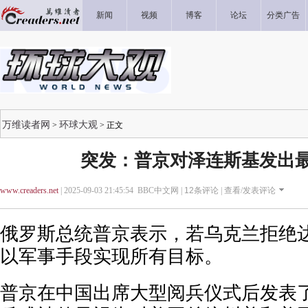
新闻
视频
博客
论坛
分类广告
万维读者网
环球大观
>
> 正文
突发：普京对泽连斯基发出
www.creaders.net
| 2025-09-03 21:45:54 BBC中文网 |
12
条评论 |
查看/发表评论
俄罗斯总统普京表示，若乌克兰拒绝
以军事手段实现所有目标。
普京在中国出席大型阅兵仪式后发表