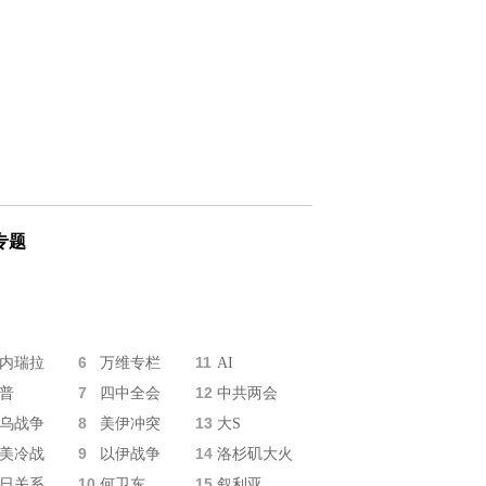
专题
6
11
内瑞拉
万维专栏
AI
7
12
普
四中全会
中共两会
8
13
乌战争
美伊冲突
大S
9
14
美冷战
以伊战争
洛杉矶大火
10
15
日关系
何卫东
叙利亚