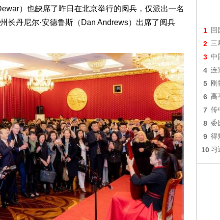
 Dewar）也缺席了昨日在北京举行的阅兵，仅派出一名
丹尼尔·安德鲁斯（Dan Andrews）出席了阅兵
1
回
2
三
3
中
4
连
5
刚
6
高
7
传
8
委
9
得
10
习