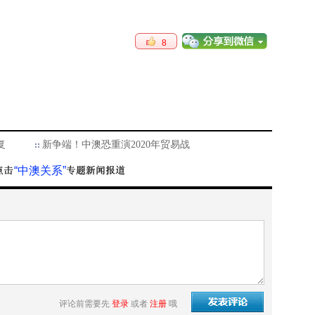
8
复
新争端！中澳恐重演2020年贸易战
“中澳关系”
评论前需要先
登录
或者
注册
哦