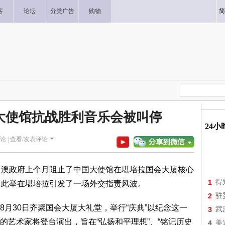
客
论坛
分类广告
购物
简
大使馆抗战胜利音乐会被叫停
24
论 |
查看/发表评论
，澳政府上个月阻止了中国大使馆在堪培拉国会大厦核心
1
得
。此举在堪培拉引发了一场外交指责风波。
2
驻
月30日齐聚国会大厦大礼堂，举行“庆典”以纪念这一
3
武
的艺术家将登台演出，旨在“弘扬和平理想”、“铭记历史
4
美