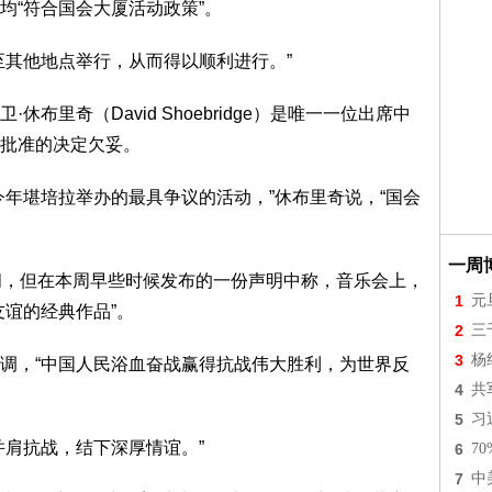
均“符合国会大厦活动政策”。
至其他地点举行，从而得以顺利进行。”
布里奇（David Shoebridge）是唯一一位出席中
批准的决定欠妥。
今年堪培拉举办的最具争议的活动，”休布里奇说，“国会
一周
问，但在本周早些时候发布的一份声明中称，音乐会上，
1
元
友谊的经典作品”。
2
三
3
杨
调，“中国人民浴血奋战赢得抗战伟大胜利，为世界反
4
共
5
习
并肩抗战，结下深厚情谊。”
6
7
7
中