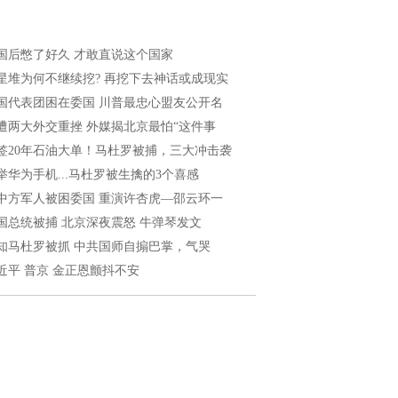
国后憋了好久 才敢直说这个国家
星堆为何不继续挖? 再挖下去神话或成现实
国代表团困在委国 川普最忠心盟友公开名
遭两大外交重挫 外媒揭北京最怕“这件事
签20年石油大单！马杜罗被捕，三大冲击袭
举华为手机...马杜罗被生擒的3个喜感
中方军人被困委国 重演许杏虎—邵云环一
国总统被捕 北京深夜震怒 牛弹琴发文
知马杜罗被抓 中共国师自搧巴掌，气哭
近平 普京 金正恩颤抖不安