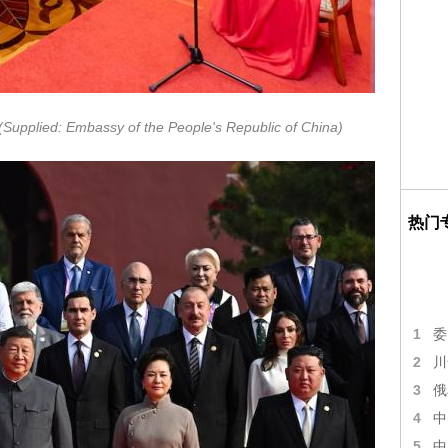
(Supplied: Embassy of the People's Republic of China)
热门
1
委
2
川
3
俄
4
中
5
中