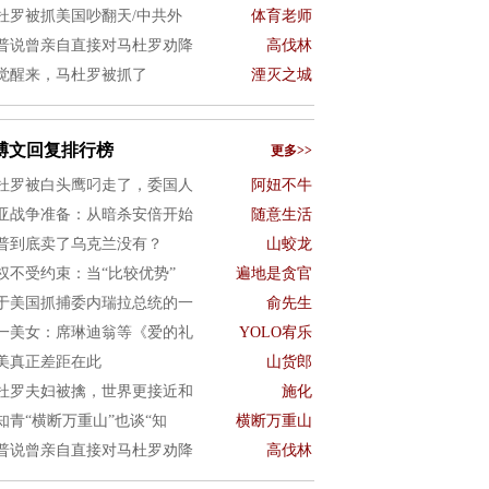
杜罗被抓美国吵翻天/中共外
体育老师
普说曾亲自直接对马杜罗劝降
高伐林
觉醒来，马杜罗被抓了
湮灭之城
博文回复排行榜
更多>>
杜罗被白头鹰叼走了，委国人
阿妞不牛
亚战争准备：从暗杀安倍开始
随意生活
普到底卖了乌克兰没有？
山蛟龙
权不受约束：当“比较优势”
遍地是贪官
于美国抓捕委内瑞拉总统的一
俞先生
一美女：席琳迪翁等《爱的礼
YOLO宥乐
美真正差距在此
山货郎
杜罗夫妇被擒，世界更接近和
施化
知青“横断万重山”也谈“知
横断万重山
普说曾亲自直接对马杜罗劝降
高伐林