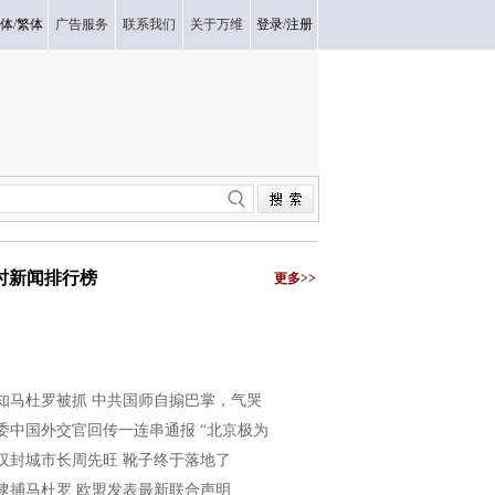
体
/
繁体
广告服务
联系我们
关于万维
登录
/
注册
小时新闻排行榜
更多>>
知马杜罗被抓 中共国师自搧巴掌，气哭
委中国外交官回传一连串通报 “北京极为
汉封城市长周先旺 靴子终于落地了
逮捕马杜罗 欧盟发表最新联合声明