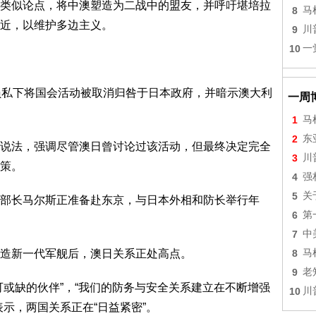
类似论点，将中澳塑造为二战中的盟友，并呼吁堪培拉
8
马
近，以维护多边主义。
9
川
10
一
员私下将国会活动被取消归咎于日本政府，并暗示澳大利
一周
1
马
2
东
说法，强调尽管澳日曾讨论过该活动，但最终决定完全
3
川
策。
4
强
5
关
部长马尔斯正准备赴东京，与日本外相和防长举行年
6
第
7
中
造新一代军舰后，澳日关系正处高点。
8
马
9
老
可或缺的伙伴”，“我们的防务与安全关系建立在不断增强
10
川
示，两国关系正在“日益紧密”。