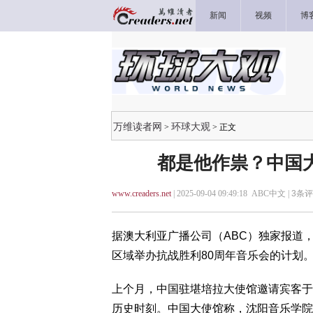
新闻
视频
博
万维读者网
环球大观
>
> 正文
都是他作祟？中国
www.creaders.net
| 2025-09-04 09:49:18 ABC中文 |
3
条评
据澳大利亚广播公司（ABC）独家报道
区域举办抗战胜利80周年音乐会的计划
上个月，中国驻堪培拉大使馆邀请宾客于8
历史时刻。中国大使馆称，沈阳音乐学院