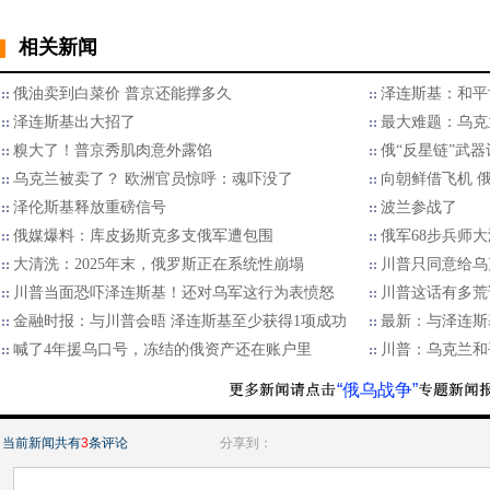
相关新闻
俄油卖到白菜价 普京还能撑多久
泽连斯基：和平
泽连斯基出大招了
最大难题：乌克
糗大了！普京秀肌肉意外露馅
俄“反星链”武
乌克兰被卖了？ 欧洲官员惊呼：魂吓没了
向朝鲜借飞机 
泽伦斯基释放重磅信号
波兰参战了
俄媒爆料：库皮扬斯克多支俄军遭包围
俄军68步兵师
大清洗：2025年末，俄罗斯正在系统性崩塌
川普只同意给乌
川普当面恐吓泽连斯基！还对乌军这行为表愤怒
川普这话有多荒
金融时报：与川普会晤 泽连斯基至少获得1项成功
最新：与泽连斯
喊了4年援乌口号，冻结的俄资产还在账户里
川普：乌克兰和
“俄乌战争”
当前新闻共有
3
条评论
分享到：