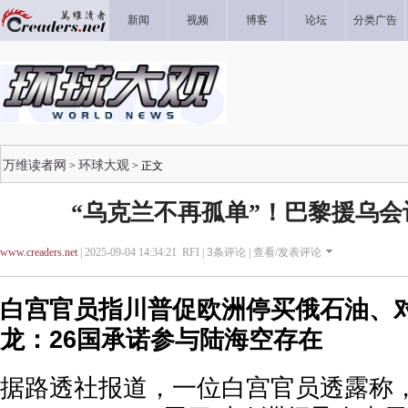
新闻
视频
博客
论坛
分类广告
万维读者网
环球大观
>
> 正文
“乌克兰不再孤单”！巴黎援乌
www.creaders.net
| 2025-09-04 14:34:21 RFI |
3
条评论 |
查看/发表评论
白宫官员指川普促欧洲停买俄石油、对
龙：26国承诺参与陆海空存在
据路透社报道，一位白宫官员透露称