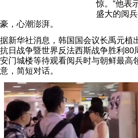
惊。”他表
盛大的阅兵
豪，心潮澎湃。
据新华社消息，韩国国会议长禹元植
抗日战争暨世界反法西斯战争胜利80
安门城楼等待观看阅兵时与朝鲜最高
意，简短对话。