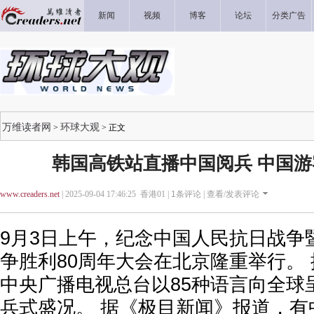
新闻
视频
博客
论坛
分类广告
万维读者网
环球大观
>
> 正文
韩国高铁站直播中国阅兵 中国
www.creaders.net
| 2025-09-04 17:46:25 香港01 |
1
条评论 |
查看/发表评论
9月3日上午，纪念中国人民抗日战争
争胜利80周年大会在北京隆重举行。
中央广播电视总台以85种语言向全球
兵式盛况。 据《极目新闻》报道，有