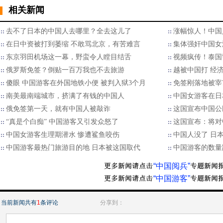
相关新闻
去不了日本的中国人去哪里？全去这儿了
涨幅惊人！中国
在日中资被打到萎缩 不敢骂北京，有苦难言
集体强奸中国女
东京羽田机场这一幕，野蛮令人瞠目结舌
视频疯传！泰国
俄罗斯免签？倒贴一百万我也不去旅游
越被中国打 经
傻眼 中国游客在外国地铁小便 被判入狱3个月
免签刚落地被宰
南美最南端城市，挤满了有钱的中国人
中国女游客在日本
俄免签第一天，就有中国人被敲诈
这国宣布中国公
“真是个白痴” 中国游客又引发众怒了
这国宣布：将对
中国女游客生理期潜水 惨遭鲨鱼咬伤
中国人没了 日
中国游客最热门旅游目的地 日本被这国取代
中国游客的数量
“中国阅兵”
“中国游客”
当前新闻共有
1
条评论
分享到：