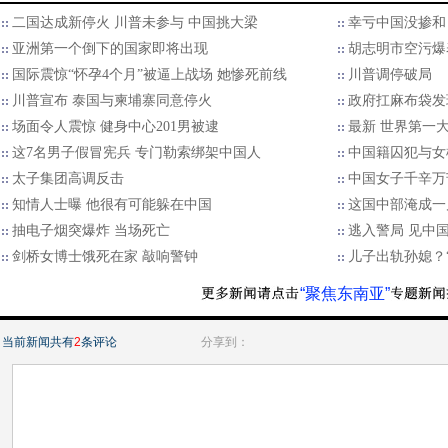
二国达成新停火 川普未参与 中国挑大梁
幸亏中国没掺和
亚洲第一个倒下的国家即将出现
胡志明市空污爆
国际震惊“怀孕4个月”被逼上战场 她惨死前线
川普调停破局
川普宣布 泰国与柬埔寨同意停火
政府扛麻布袋发
场面令人震惊 健身中心201男被逮
最新 世界第一
这7名男子假冒宪兵 专门勒索绑架中国人
中国籍囚犯与女
太子集团高调反击
中国女子千辛万
知情人士曝 他很有可能躲在中国
这国中部淹成一
抽电子烟突爆炸 当场死亡
逃入警局 见中
剑桥女博士饿死在家 敲响警钟
儿子出轨孙媳？
“聚焦东南亚”
当前新闻共有
2
条评论
分享到：