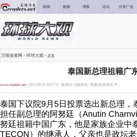
新闻
视频
博客
论坛
分类广告
万维读者网
环球大观
>
> 正文
泰国新总理祖籍广
www.creaders.net
| 2025-09-05 18:17:57 香港01 |
2
条评论 |
查看/发表评论
泰国下议院9月5日投票选出新总理，
担任副总理的阿努廷（Anutin Charnvi
努廷祖籍中国广东，他是家族企业中
TECON）的继承人，父亲也是政坛