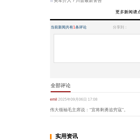
美军介入？川普最新警告
当前新闻共有
1
条评论
分享到：
全部评论
emil
2025年09月06日 17:08
伟大领袖毛主席说：“宜将剩勇追穷寇”。
实用资讯