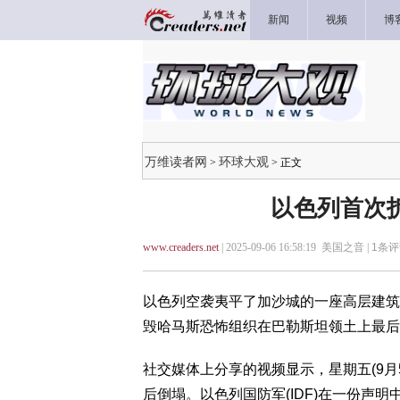
新闻
视频
博
万维读者网
环球大观
>
> 正文
以色列首次
www.creaders.net
| 2025-09-06 16:58:19 美国之音 |
1
条评
以色列空袭夷平了加沙城的一座高层建筑
毁哈马斯恐怖组织在巴勒斯坦领土上最后
社交媒体上分享的视频显示，星期五(9
后倒塌。以色列国防军(IDF)在一份声