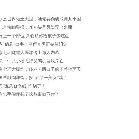
明是世界领土大国，她偏要伪装成弹丸小国
北京拉响警报：2026头号风险浮出水面
身上一个部位 真心劝你给孩子少吃点
家“储君”出事？皇侄齐明正突然消失
京七环隧道大爆炸传出惊人内幕
息：中共少校飞行员驾机自戕身亡
京七环大爆炸，传老习两口子躲了整整两天
国金融圈炸锅，投行“第一美女”栽了
海“五条斩杀线”炸锅了！
方出手倪萍栽了这些事瞒不住了