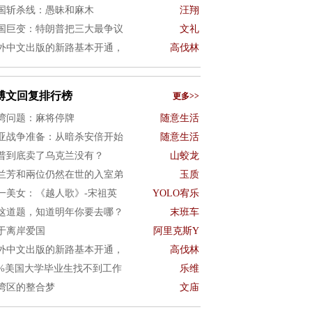
国斩杀线：愚昧和麻木
汪翔
国巨变：特朗普把三大最争议
文礼
外中文出版的新路基本开通，
高伐林
博文回复排行榜
更多>>
湾问题：麻将停牌
随意生活
亚战争准备：从暗杀安倍开始
随意生活
普到底卖了乌克兰没有？
山蛟龙
兰芳和兩位仍然在世的入室弟
玉质
一美女：《越人歌》-宋祖英
YOLO宥乐
这道题，知道明年你要去哪？
末班车
于离岸爱国
阿里克斯Y
外中文出版的新路基本开通，
高伐林
0%美国大学毕业生找不到工作
乐维
湾区的整合梦
文庙