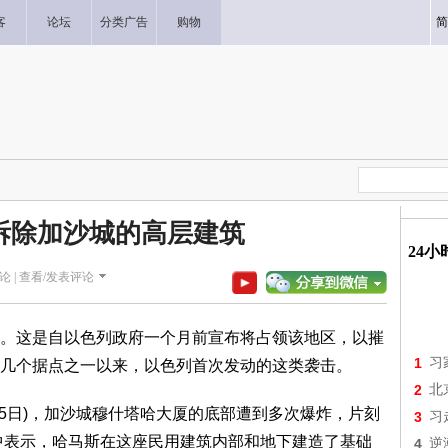
客
论坛
分类广告
购物
简
拆除加沙城的高层建筑
24
论 |
查看/发表评论
。这是自以色列政府一个月前宣布将占领该地区，以摧
1
习
几个据点之一以来，以色列首次发动的这类袭击。
2
北
月5日)，加沙城穆什塔哈大厦的底部遭到多次爆炸，片刻
3
习
明中表示，哈马斯在这座民用建筑内部和地下建造了基础
4
逆