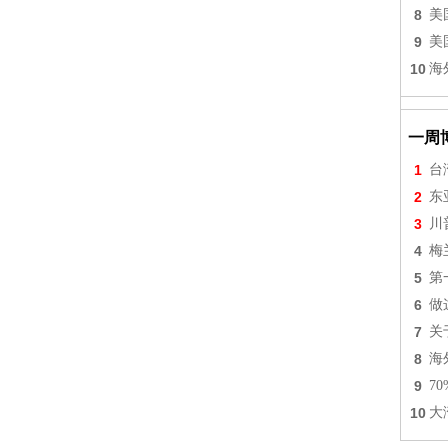
8
美
9
美
10
海
一周
1
台
2
东
3
川
4
梅
5
第
6
做
7
关
8
海
9
7
10
大