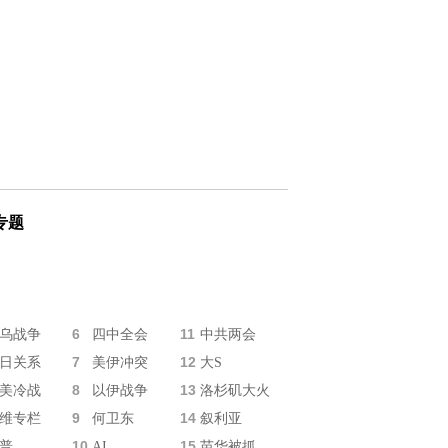
专题
6
11
乌战争
四中全会
中共两会
7
12
日关系
美伊冲突
大S
8
13
美冷战
以伊战争
洛杉矶大火
9
14
维专栏
何卫东
叙利亚
10
15
普
AI
苗华被抓