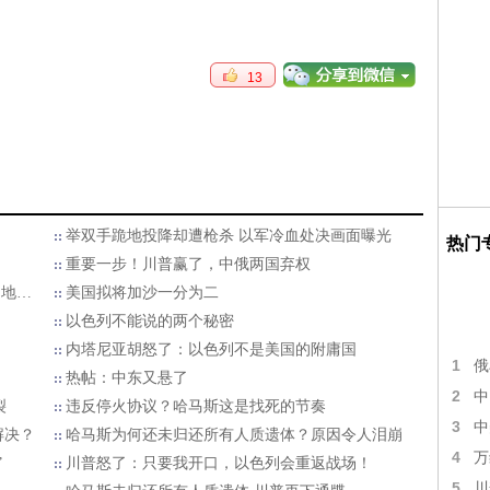
13
举双手跪地投降却遭枪杀 以军冷血处决画面曝光
热门
重要一步！川普赢了，中俄两国弃权
的地…
美国拟将加沙一分为二
以色列不能说的两个秘密
内塔尼亚胡怒了：以色列不是美国的附庸国
1
俄
热帖：中东又悬了
2
中
裂
违反停火协议？哈马斯这是找死的节奏
3
中
解决？
哈马斯为何还未归还所有人质遗体？原因令人泪崩
4
万
”
川普怒了：只要我开口，以色列会重返战场！
5
川