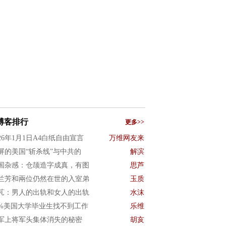
博客排行
更多>>
026年1月1日A4白纸自由宣言
万维网友来
屏的美国“斩杀线”与中共的
解滨
国杂感：仓颉造字成真，有图
思芦
兰芳和兩位仍然在世的入室弟
玉质
芃：男人的出轨和女人的出轨
水沫
0%美国大学毕业生找不到工作
乐维
军上将军头集体消失的秘密
胡亥