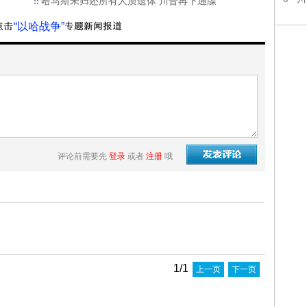
哈马斯未归还所有人质遗体 川普再下通牒
“以哈战争”
评论前需要先
登录
或者
注册
哦
1/1
上一页
下一页