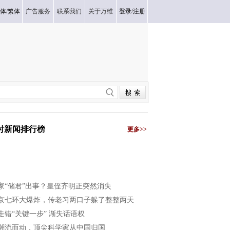
体
/
繁体
广告服务
联系我们
关于万维
登录
/
注册
小时新闻排行榜
更多>>
家“储君”出事？皇侄齐明正突然消失
京七环大爆炸，传老习两口子躲了整整两天
走错“关键一步” 渐失话语权
潮流而动，顶尖科学家从中国归国