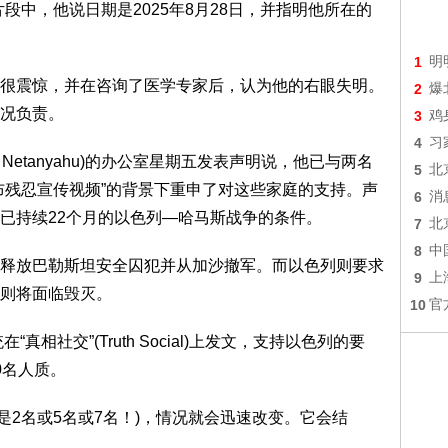
段中，他说日期是2025年8月28日，并指明他所在的
1
明
很震惊，并在咨询了医学专家后，认为他的右眼失明。
2
爆
况负责。
3
鸡
4
习
n Netanyahu)的办公室星期五发表声明说，他已与两名
5
北
布残忍宣传视频”的背景下重申了对这些家庭的支持。声
6
消
已持续22个月的以色列—哈马斯战争的条件。
7
北
8
中
释放巴勒斯坦安全囚犯并从加沙撤军。而以色列则要求
9
上
则将面临毁灭。
10
官
统在“真相社交”(Truth Social)上发文，支持以色列的要
0名人质。
不是2名或5名或7名！)，情况就会迅速改变。它会结