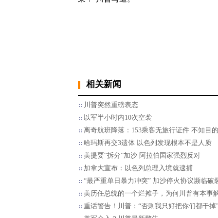
相关新闻
川普突然重磅表态
以军半小时内10次空袭
离奇航班降落：153乘客无旅行证件 不知目
哈玛斯再交3遗体 以色列发现根本不是人质
美提要“拆分”加沙 阿拉伯国家强烈反对
加拿大宣布：以色列总理入境就逮捕
“最严重单日暴力冲突” 加沙停火协议濒临破
美历任总统的一个烂摊子，为何川普有本事
重话警告！川普：“否则我只好把你们都干掉