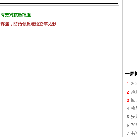
 有效对抗癌细胞
背疼痛，防治骨质疏松立竿见影
一周
1
2
2
刷
3
回
4
梅
5
安
6
7
7
共