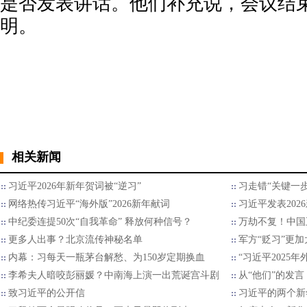
是否发表讲话。他们补充说，会议结
明。
相关新闻
习近平2026年新年贺词被“逆习”
习走错“关键一步
网络热传习近平“海外版”2026新年献词
习近平发表202
中纪委连提50次“自我革命” 释放何种信号？
万劫不复！中国
更多人出事？北京流传神秘名单
军方“贬习”更加
内幕：习每天一瓶茅台解愁、为150岁定期换血
“习近平2025
李希夫人暗咬彭丽媛？中南海上演一出荒诞宫斗剧
从“他们”的发言
致习近平的公开信
习近平的两个新