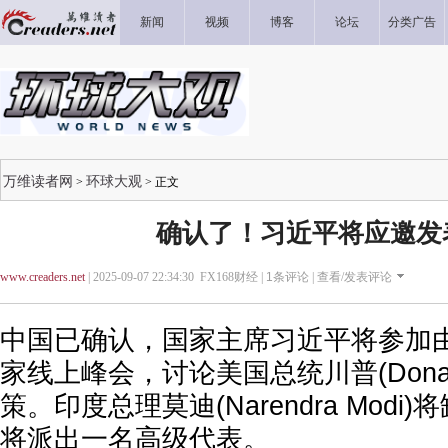
新闻
视频
博客
论坛
分类广告
万维读者网
环球大观
>
> 正文
确认了！习近平将应邀发
www.creaders.net
| 2025-09-07 22:34:30 FX168财经 |
1
条评论 |
查看/发表评论
中国已确认，国家主席习近平将参加
家线上峰会，讨论美国总统川普(Donald
策。印度总理莫迪(Narendra Mod
将派出一名高级代表。