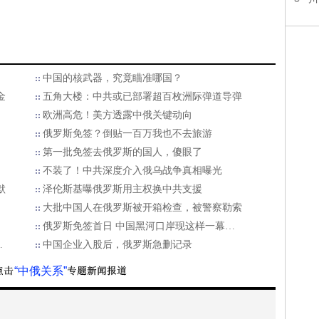
中国的核武器，究竟瞄准哪国？
金
五角大楼：中共或已部署超百枚洲际弹道导弹
欧洲高危！美方透露中俄关键动向
俄罗斯免签？倒贴一百万我也不去旅游
第一批免签去俄罗斯的国人，傻眼了
不装了！中共深度介入俄乌战争真相曝光
默
泽伦斯基曝俄罗斯用主权换中共支援
大批中国人在俄罗斯被开箱检查，被警察勒索
俄罗斯免签首日 中国黑河口岸现这样一幕…
…
中国企业入股后，俄罗斯急删记录
“中俄关系”