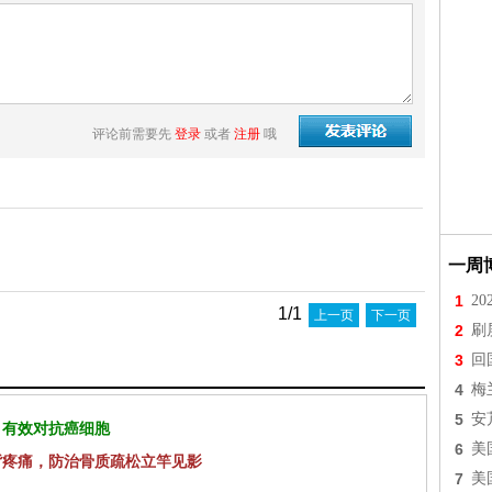
评论前需要先
登录
或者
注册
哦
一周
1
2
1/1
上一页
下一页
2
刷
3
回
4
梅
5
安
 有效对抗癌细胞
6
美
背疼痛，防治骨质疏松立竿见影
7
美