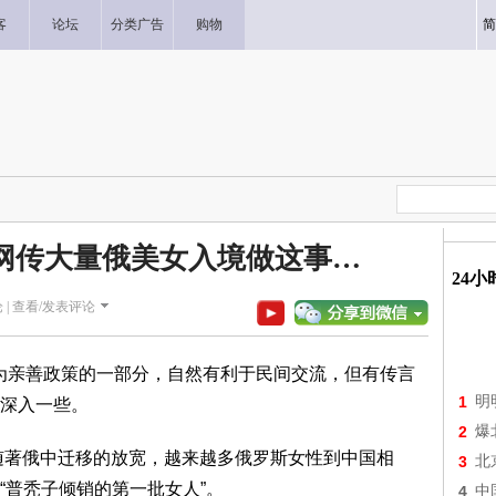
客
论坛
分类广告
购物
简
网传大量俄美女入境做这事…
24
 |
查看/发表评论
，作为亲善政策的一部分，自然有利于民间交流，但有传言
1
明
深入一些。
2
爆
随著俄中迁移的放宽，越来越多俄罗斯女性到中国相
3
北
“普秃子倾销的第一批女人”。
4
中