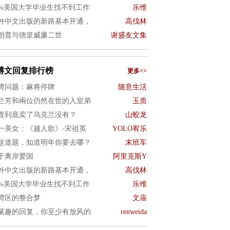
0%美国大学毕业生找不到工作
乐维
外中文出版的新路基本开通，
高伐林
朗普与德皇威廉二世
谢盛友文集
博文回复排行榜
更多>>
湾问题：麻将停牌
随意生活
兰芳和兩位仍然在世的入室弟
玉质
普到底卖了乌克兰没有？
山蛟龙
一美女：《越人歌》-宋祖英
YOLO宥乐
这道题，知道明年你要去哪？
末班车
于离岸爱国
阿里克斯Y
外中文出版的新路基本开通，
高伐林
0%美国大学毕业生找不到工作
乐维
湾区的整合梦
文庙
菓趣的回复，你至少有放风的
renweida