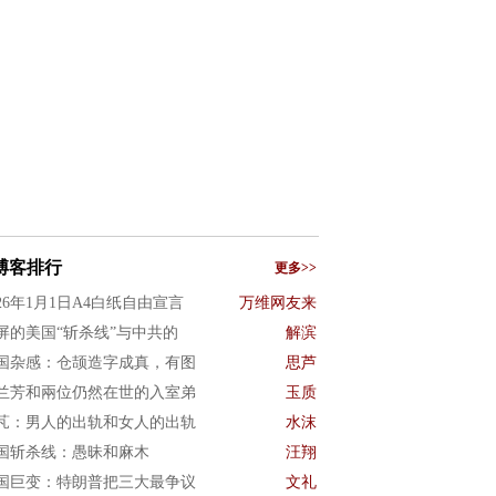
博客排行
更多>>
026年1月1日A4白纸自由宣言
万维网友来
屏的美国“斩杀线”与中共的
解滨
国杂感：仓颉造字成真，有图
思芦
兰芳和兩位仍然在世的入室弟
玉质
芃：男人的出轨和女人的出轨
水沫
国斩杀线：愚昧和麻木
汪翔
国巨变：特朗普把三大最争议
文礼