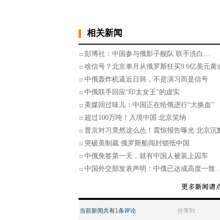
相关新闻
彭博社：中国参与俄影子舰队 联手洗白…
啥信号？北京单月从俄罗斯狂买9.6亿美元黄
中俄轰炸机逼近日韩，不是演习而是信号
中俄联手回应“印太女王”的虚实
美媒回过味儿：中国正在给俄进行“大换血”
超过100万吨！入境中国 北京笑纳
普京对习竟然这么怂！震惊报告曝光 北京沉
突破美制裁 俄罗斯船闯封锁抵中国
中俄免签第一天，就有中国人被装上囚车
中国外交部发表声明：中俄已达成高度一致
当前新闻共有
1
条评论
分享到：