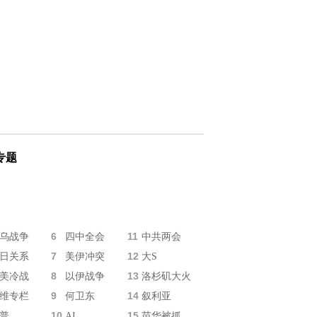
专题
6
11
乌战争
四中全会
中共两会
7
12
日关系
美伊冲突
大S
8
13
美冷战
以伊战争
洛杉矶大火
9
14
维专栏
何卫东
叙利亚
10
15
普
AI
苗华被抓