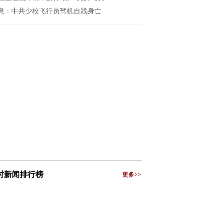
息：中共少校飞行员驾机自戕身亡
小时新闻排行榜
更多>>