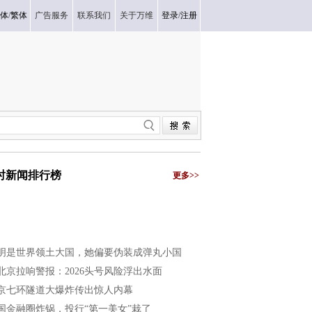
体
/
繁体
广告服务
联系我们
关于万维
登录
/
注册
小时新闻排行榜
更多>>
明是世界领土大国，她偏要伪装成弹丸小国
北京拉响警报：2026头号风险浮出水面
京七环隧道大爆炸传出惊人内幕
国金融圈炸锅，投行“第一美女”栽了