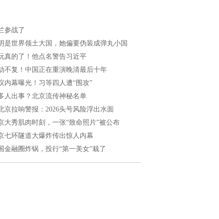
兰参战了
明是世界领土大国，她偏要伪装成弹丸小国
玩真的了！他点名警告习近平
劫不复！中国正在重演晚清最后十年
议内幕曝光！习等四人遭“围攻”
多人出事？北京流传神秘名单
北京拉响警报：2026头号风险浮出水面
京大秀肌肉时刻，一张“致命照片”被公布
京七环隧道大爆炸传出惊人内幕
国金融圈炸锅，投行“第一美女”栽了