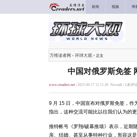
新闻
视频
博
万维读者网
环球大观
>
> 正文
中国对俄罗斯免签 
www.creaders.net
| 2025-09-17 12:11:36 Newtalk |
1
条评论
9 月 15 日，中国宣布对俄罗斯免签
指出，这种交流可能比以往我们认为的更
推特帐号《罗翔/破幕推墙》表示，近期
亲、结婚、甚至从事特种行业，形容这是