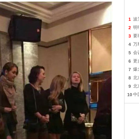
1
波
2
明
3
要
4
万
5
会
6
更
7
爆
8
北
9
北
10
中