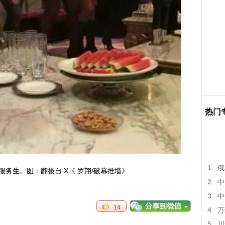
热门
1
俄
服务生。图：翻摄自 X《 罗翔/破幕推墙》
2
中
3
中
14
4
万
5
川