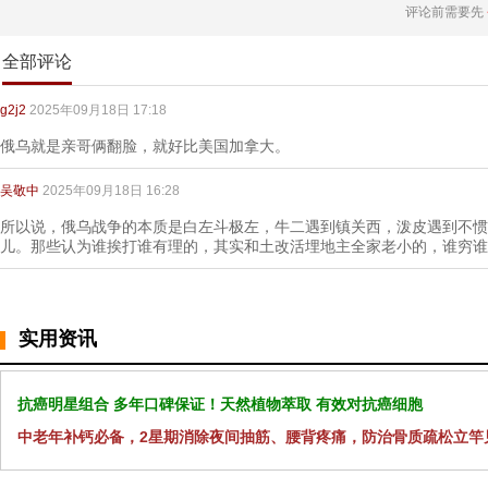
评论前需要先
全部评论
g2j2
2025年09月18日 17:18
俄乌就是亲哥俩翻脸，就好比美国加拿大。
吴敬中
2025年09月18日 16:28
所以说，俄乌战争的本质是白左斗极左，牛二遇到镇关西，泼皮遇到不惯
儿。那些认为谁挨打谁有理的，其实和土改活埋地主全家老小的，谁穷谁
实用资讯
抗癌明星组合 多年口碑保证！天然植物萃取 有效对抗癌细胞
中老年补钙必备，2星期消除夜间抽筋、腰背疼痛，防治骨质疏松立竿