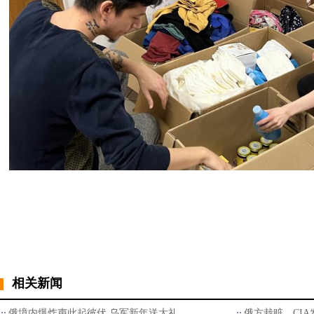
相关新闻
俄境内爆炸声此起彼伏 乌军新年送大礼
俄方栽赃，CI