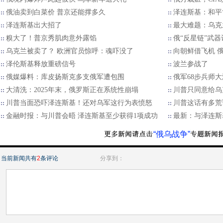
俄油卖到白菜价 普京还能撑多久
泽连斯基：和平
泽连斯基出大招了
最大难题：乌克
糗大了！普京秀肌肉意外露馅
俄“反星链”武
乌克兰被卖了？ 欧洲官员惊呼：魂吓没了
向朝鲜借飞机 
泽伦斯基释放重磅信号
波兰参战了
俄媒爆料：库皮扬斯克多支俄军遭包围
俄军68步兵师
大清洗：2025年末，俄罗斯正在系统性崩塌
川普只同意给乌
川普当面恐吓泽连斯基！还对乌军这行为表愤怒
川普这话有多荒
金融时报：与川普会晤 泽连斯基至少获得1项成功
最新：与泽连斯
“俄乌战争”
当前新闻共有
2
条评论
分享到：