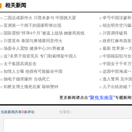
相关新闻
二国达成新停火 川普未参与 中国挑大梁
幸亏中国没掺和
亚洲第一个倒下的国家即将出现
胡志明市空污爆
国际震惊“怀孕4个月”被逼上战场 她惨死前线
川普调停破局
川普宣布 泰国与柬埔寨同意停火
政府扛麻布袋发
场面令人震惊 健身中心201男被逮
最新 世界第一
这7名男子假冒宪兵 专门勒索绑架中国人
中国籍囚犯与女
太子集团高调反击
中国女子千辛万
知情人士曝 他很有可能躲在中国
这国中部淹成一
抽电子烟突爆炸 当场死亡
逃入警局 见中
剑桥女博士饿死在家 敲响警钟
儿子出轨孙媳？
“聚焦东南亚”
当前新闻共有
0
条评论
分享到：