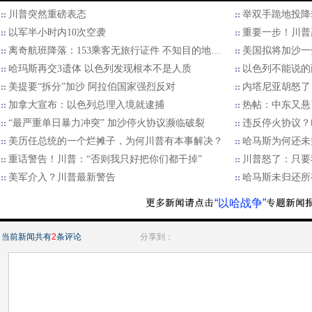
川普突然重磅表态
举双手跪地投降
以军半小时内10次空袭
重要一步！川普
离奇航班降落：153乘客无旅行证件 不知目的地…
美国拟将加沙一
哈玛斯再交3遗体 以色列发现根本不是人质
以色列不能说的
美提要“拆分”加沙 阿拉伯国家强烈反对
内塔尼亚胡怒了
加拿大宣布：以色列总理入境就逮捕
热帖：中东又悬
“最严重单日暴力冲突” 加沙停火协议濒临破裂
违反停火协议？
美历任总统的一个烂摊子，为何川普有本事解决？
哈马斯为何还未
重话警告！川普：“否则我只好把你们都干掉”
川普怒了：只要
美军介入？川普最新警告
哈马斯未归还所
“以哈战争”
当前新闻共有
2
条评论
分享到：