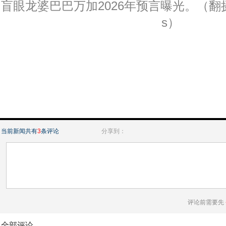
盲眼龙婆巴巴万加2026年预言曝光。（翻摄X@M
s）
当前新闻共有
3
条评论
分享到：
评论前需要先
全部评论