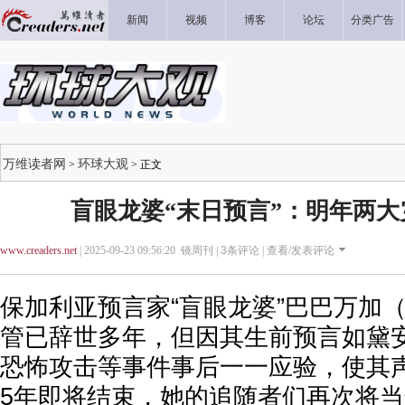
新闻
视频
博客
论坛
分类广告
万维读者网
环球大观
>
> 正文
盲眼龙婆“末日预言”：明年两
www.creaders.net
| 2025-09-23 09:56:20 镜周刊 |
3
条评论 |
查看/发表评论
保加利亚预言家“盲眼龙婆”巴巴万加（Ba
管已辞世多年，但因其生前预言如黛安
恐怖攻击等事件事后一一应验，使其声
5年即将结束，她的追随者们再次将