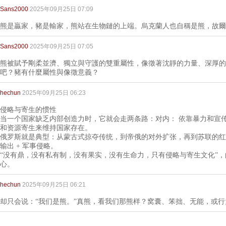
Sans2000
2025年09月25日 07:09
熊是贏家，豬是輸家，熊站在生物鏈的上端。烏克蘭人也自稱是熊，故爾
Sans2000
2025年09月25日 07:05
熊被賦予剛柔並濟、獨立與守護的雙重屬性，像徵著沈靜的力量、深厚的
吧？豬有什麼屬性與像徵意義？
hechun
2025年09月25日 06:23
侵略与寄生的惯性
当一个国家缺乏内部创造力时，它就会走两条路：对内： 依靠暴力和宣
和资源寄生来维持国家存在。
俄罗斯就是典型：从蒙古式掠夺传统，到帝俄的对外扩张，再到苏联的红
输出 + 军事侵略。
“没有鼎，没有私有制，没有果实，没有生命力，只有侵略与寄生文化”
心。
hechun
2025年09月25日 06:21
却只会说：“我们是熊。”真熊，看我们那熊样？窝囊、笨拙、无能，或行