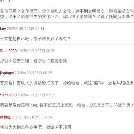
心。)
鼎個屁用？文化層面，你仍屬吃人文化，達不到文明層次，與俄羅斯文化
技，出不了影響世界的文化巨匠。你出得了老柴嗎？出得了托爾斯泰嗎？
lary
2025年09月25日 09:11
三立想想自己吧，旗子准备好了没有？
Sans2000
2025年09月25日 08:30
那就不是普京嘍，普京恐怕都會暗笑…
jinpingxi
2025年09月25日 08:25
普京被川普联大的讲话给打痛了，哈哈哈哈，就这“熊”样，还尼玛继续
Sans2000
2025年09月25日 07:37
我要是像你這種loser, 都不好意思上萬維，哈哈…Q民真是不知恥近乎勇
秋枫红叶
2025年09月25日 07:34
快点为大鹅准备丧事吧，嗷嗷叫不顶用