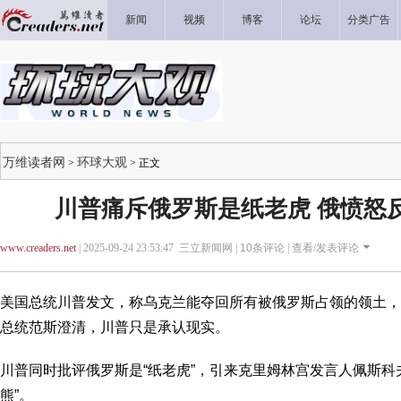
新闻
视频
博客
论坛
分类广告
万维读者网
环球大观
>
> 正文
川普痛斥俄罗斯是纸老虎 俄愤怒
www.creaders.net
| 2025-09-24 23:53:47 三立新闻网 |
10
条评论 |
查看/发表评论
美国总统川普发文，称乌克兰能夺回所有被俄罗斯占领的领土，
总统范斯澄清，川普只是承认现实。
川普同时批评俄罗斯是“纸老虎”，引来克里姆林宫发言人佩斯科
熊”。