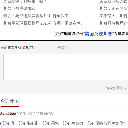
大国战争，打响第一枪！
美国最成功的社
川普突然重磅表态
川普，正在向斯
最新：与泽连斯基会晤后 川普承认了…
泰柬停火，川普
川普重塑球贸易格局 2026年有哪些不确定性?
川普冠名肯尼迪
“美国总统川普”
当前新闻共有
10
条评论
分享到：
评论前需要先
全部评论
Sans2000
2025年09月25日 09:33
(“没有鼎，没有私有制，没有果实，没有生命力，只有侵略与寄生文化”