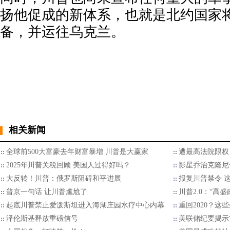
扬他促成的新体系，也就是北约国家
备，并运往乌克兰。
相关新闻
全球前500大富豪去年财富暴增 川普是大赢家
遭最高法院限权
2025年川普关税回顾 美国人过得好吗？
影星乔治克隆尼
大反转！川普：俄罗斯阻碍和平进展
报复川普禁令 
普京一句话 让川普尴尬了
川普2.0：“高
起底川普禁止爱泼斯坦进入海湖庄园水疗中心内幕
重回2020？
泽伦斯基释放重磅信号
美联储纪要揭示“