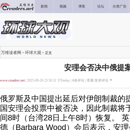
新闻
视频
博客
论坛
分类广告
万维读者网
环球大观
>
> 正文
安理会否决中俄提
www.creaders.net
| 2025-09-26 23:50:32 ETtoday |
4
条评论 |
查看/发表评论
俄罗斯及中国提出延后对伊朗制裁的提
国安理会投票中被否决，因此制裁将于
间8时（台湾28日上午8时）恢复。 
德（Barbara Wood）会后表示，安