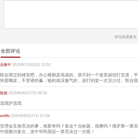
评论前需要先
全部评论
吴敬中
2025年10月02日 23:02
联合国迁到雄安吧，办公楼都是现成的。尿不到一个壶里就别打交道，平
块耍嘴皮，不管谁吵赢，输的就没服气的，该打的架一次没少过。联合国
陆德
2025年09月27日 09:20
流氓护流氓
antiflz
2025年09月27日 07:09
安理会互相否决的事，很新奇吗？拿这个当标题，很爽吗？俄罗斯一票否决
中国都20多次，连中华民国还一票否决过一次呢！