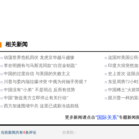
相关新闻
动荡世界危机四伏 龙虎京华越斗越惨
这国对美国公民
李在明拥有与马斯克同款“白宫金钥匙”
印度大坝突然放
中国的过度自信 与美国的失败主义
史上首次 这国
川普与委内瑞拉爆冲突 中俄为何袖手旁观？
东亚局势72小
中国没有“小弟” 不是弱点 反而有优势
中国稀土“火箭
中国“敦促美方立即停止有关行动”
跟川普一样的富
西方加速围堵中共 这里已成新冷战前线
“国际关系”
当前新闻共有
4
条评论
分享到：