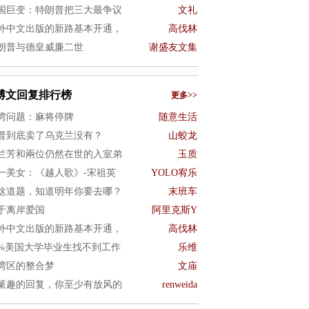
国巨变：特朗普把三大最争议
文礼
外中文出版的新路基本开通，
高伐林
朗普与德皇威廉二世
谢盛友文集
博文回复排行榜
更多>>
湾问题：麻将停牌
随意生活
普到底卖了乌克兰没有？
山蛟龙
兰芳和兩位仍然在世的入室弟
玉质
一美女：《越人歌》-宋祖英
YOLO宥乐
这道题，知道明年你要去哪？
末班车
于离岸爱国
阿里克斯Y
外中文出版的新路基本开通，
高伐林
0%美国大学毕业生找不到工作
乐维
湾区的整合梦
文庙
菓趣的回复，你至少有放风的
renweida