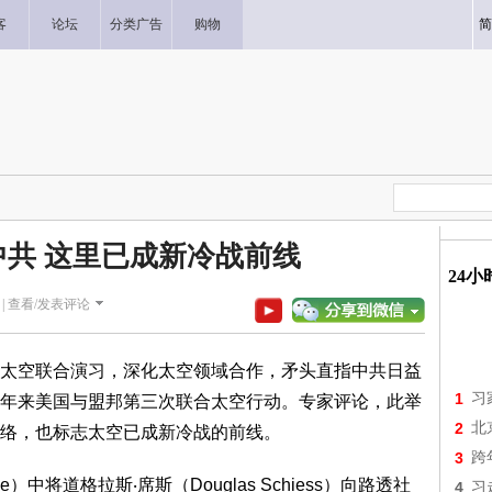
客
论坛
分类广告
购物
简
共 这里已成新冷战前线
24
|
查看/发表评论
太空联合演习，深化太空领域合作，矛头直指中共日益
1
习
年来美国与盟邦第三次联合太空行动。专家评论，此举
2
北
络，也标志太空已成新冷战的前线。
3
跨
rce）中将道格拉斯‧席斯（Douglas Schiess）向路透社
4
习