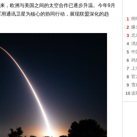
来，欧洲与美国之间的太空合作已逐步升温。今年9月
A”军用通讯卫星为核心的协同行动，展现联盟深化的趋
1
明
2
爆
3
北
4
消
5
中
6
鸡
7
上
8
官
9
雪
10
这