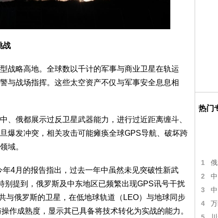
挑战
型战略高地。全球数以千计的军事与商业卫星在轨运
警与战场指挥。这些太空资产不仅与军事安全息息相
热门
中、俄都展示过反卫星武器能力，进行过近距离缠斗、
旦爆发冲突，相关攻击可能瘫痪全球GPS导航、破坏跨
领域。
1
俄
）今年4月的报告指出，过去一年中虽然未见突破性新武
2
中
告特别提到，俄罗斯及中东地区已频繁出现GPS讯号干扰
3
中
ng），而中共与俄罗斯的卫星，在低地球轨道（LEO）与地球同步
4
万
与操作成熟度，显示其已具备将技术转化为实战的能力。
5
川