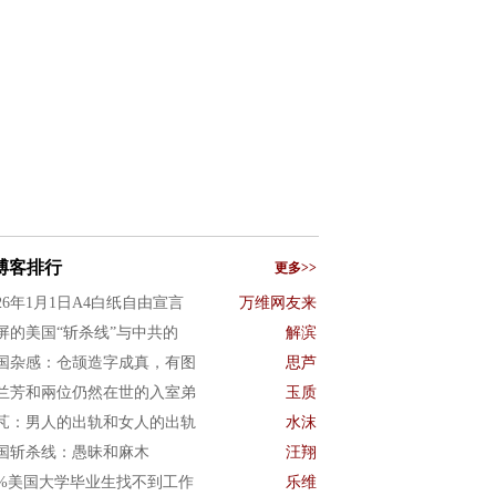
博客排行
更多>>
026年1月1日A4白纸自由宣言
万维网友来
屏的美国“斩杀线”与中共的
解滨
国杂感：仓颉造字成真，有图
思芦
兰芳和兩位仍然在世的入室弟
玉质
芃：男人的出轨和女人的出轨
水沫
国斩杀线：愚昧和麻木
汪翔
0%美国大学毕业生找不到工作
乐维