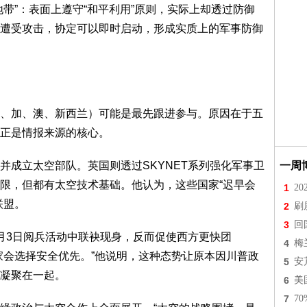
带”：表面上遵守“和平利用”原则，实际上却透过防御
遭受攻击，协定可以即时启动，形成实质上的军事防御
、加、澳、新西兰）可能是最先跟进参与。原因在于五
正是情报来源的核心。
并成立太空部队。英国则透过SKYNET系列强化军事卫
一周
限，但都有太空技术基础。他认为，这些国家“迟早会
1
2
联盟。
2
刷
3
回
月3日阅兵活动中联袂现身，反而促使西方更快团
4
梅
家会选择安全优先。”他说明，这种态势让原本因川普政
5
安
凝聚在一起。
6
美
7
7