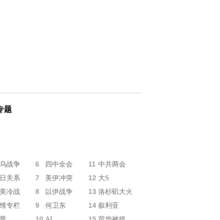
专题
6
11
乌战争
四中全会
中共两会
7
12
日关系
美伊冲突
大S
8
13
美冷战
以伊战争
洛杉矶大火
9
14
维专栏
何卫东
叙利亚
10
15
普
AI
苗华被抓