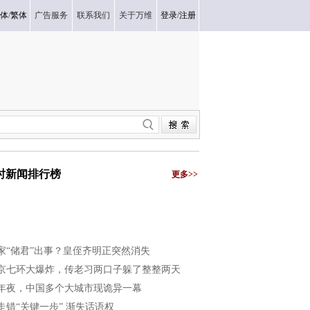
体
/
繁体
广告服务
联系我们
关于万维
登录
/
注册
小时新闻排行榜
更多>>
家“储君”出事？皇侄齐明正突然消失
京七环大爆炸，传老习两口子躲了整整两天
年夜，中国多个大城市现诡异一幕
走错“关键一步” 渐失话语权