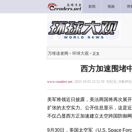
新闻
视频
博
万维读者网
环球大观
>
> 正文
西方加速围堵中
www.creaders.net
| 2025-10-02 22:52:59 大纪元 |
0
条评论 
美军将领近日披露，美法两国将再次展开
扩张的太空实力。公开信息显示，这是近
不仅凸显西方正加速建立太空跨国防御网
9月30日，美国太空军（U.S. Space Fo