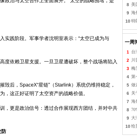
缘政治与太空合作上全面展开。“太空的战略围堵，是
8
美
9
海
10
特
入实践阶段。军事学者沈明室表示：“太空已成为与
一周
1
台
2
川
高度依赖卫星支援。一旦卫星遭破坏，整个战场将陷入
3
梅
4
第
，SpaceX“星链”（Starlink）系统仍维持稳定，
5
做
为，这正好证明了太空资产的战略价值。
6
关
7
海
训，更是政治信号：透过合作展现西方团结，并对中共
8
7
9
大
10
给
攻防