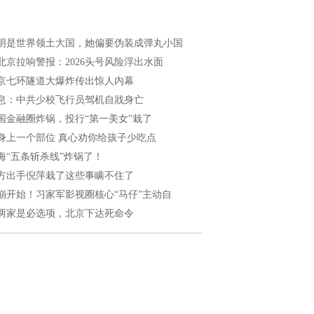
明是世界领土大国，她偏要伪装成弹丸小国
北京拉响警报：2026头号风险浮出水面
京七环隧道大爆炸传出惊人内幕
息：中共少校飞行员驾机自戕身亡
国金融圈炸锅，投行“第一美女”栽了
身上一个部位 真心劝你给孩子少吃点
海“五条斩杀线”炸锅了！
方出手倪萍栽了这些事瞒不住了
崩开始！习家军影视圈核心“马仔”主动自
两家是必选项，北京下达死命令