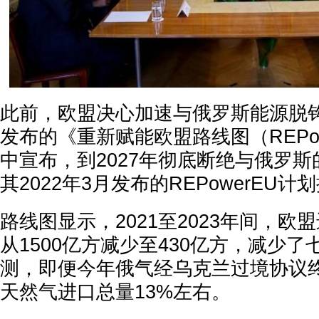
此前，欧盟决心加速与俄罗斯能源脱
发布的《重新赋能欧盟路线图（REPo
中宣布，到2027年彻底断绝与俄罗
其2022年3月发布的REPowerEU
路线图显示，2021至2023年间，欧
从1500亿方减少至430亿方，减少
测，即便今年俄气经乌克兰过境协议
天然气进口总量13%左右。