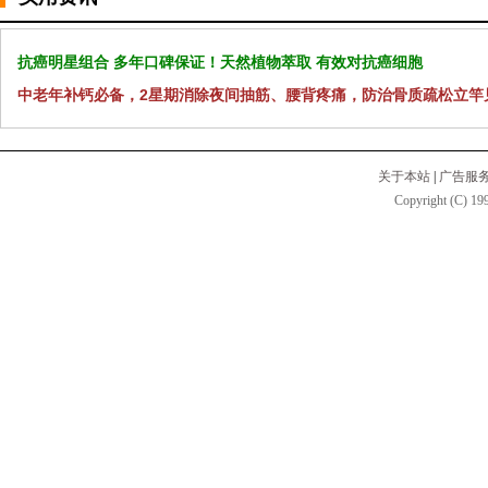
抗癌明星组合 多年口碑保证！天然植物萃取 有效对抗癌细胞
中老年补钙必备，2星期消除夜间抽筋、腰背疼痛，防治骨质疏松立竿
关于本站
|
广告服
Copyright (C) 199