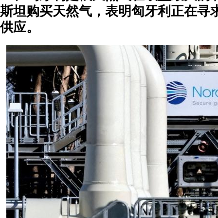
斯坦购买天然气，表明匈牙利正在寻
供应。