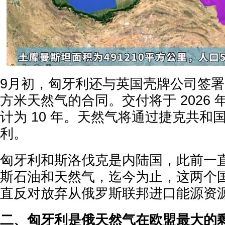
9月初，匈牙利还与英国壳牌公司签署
方米天然气的合同。交付将于 2026
计为 10 年。天然气将通过捷克共和
利。
匈牙利和斯洛伐克是内陆国，此前一
斯石油和天然气，迄今为止，这两个
直反对放弃从俄罗斯联邦进口能源资
二、匈牙利是俄天然气在欧盟最大的