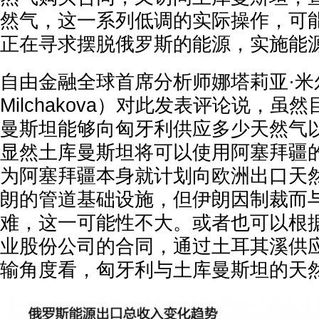
然气，这一系列低调的实际操作，可
正在寻求摆脱俄罗斯的能源，实施能
自由金融全球首席分析师娜塔莉亚·米尔恰
Milchakova）对此发表评论说，虽
曼斯坦能够向匈牙利供应多少天然气
显然土库曼斯坦将可以使用阿塞拜疆
为阿塞拜疆本身就计划向欧洲出口天
朗的管道基础设施，但伊朗因制裁而
难，这一可能性不大。或者也可以根
业股份公司的合同，通过土耳其溪供
输角度看，匈牙利与土库曼斯坦的天