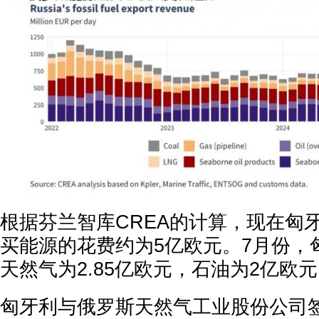
根据芬兰智库CREA的计算，现在匈
买能源的花费约为5亿欧元。7月份，
天然气为2.85亿欧元，石油为2亿欧
匈牙利与俄罗斯天然气工业股份公司