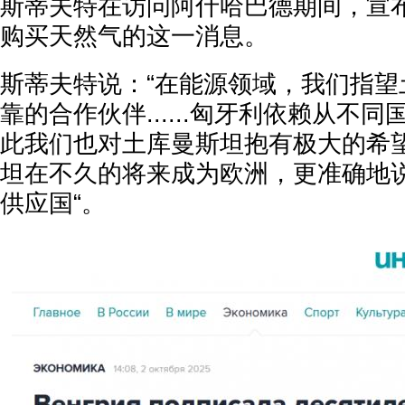
斯蒂夫特在访问阿什哈巴德期间，宣
购买天然气的这一消息。
斯蒂夫特说：“在能源领域，我们指望
靠的合作伙伴......匈牙利依赖从不
此我们也对土库曼斯坦抱有极大的希
坦在不久的将来成为欧洲，更准确地
供应国“。