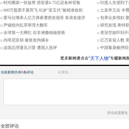
时尚圈第一软饭男 捞富婆6.75亿还各种背叛
印度人失望到了
600万股票不翼而飞 82岁“富五代”被精准收割
土皇帝王垚 丰
爱马仕继承人亿万身家遭密友侵吞 靠亲友接济
包养众多情妇 娶
尹锡悦内乱罪审理大翻车
研究发现 希特
全球第一大网红 在非洲撒钱做慈善
资深空姐吓到不
内塔尼亚胡 被签发拘捕令
亿万富翁人数 美
这国总理避见川普 遭国人批评
中国毒枭被押回
“天下人物”
当前新闻共有
0
条评论
分享到：
评论前需要先
全部评论