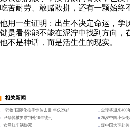
吃苦耐劳、敢赌敢拼，还有一颗始终
他用一生证明：出生不决定命运，学
键是看你能不能在泥泞中找到方向，
他不是神话，而是活生生的现实。
相关新闻
“韩妆”国际化推手惊传去世 年仅29岁
全球将迎来40
尹锡悦被要求判处10年徒刑
26岁中国小伙
女网红车祸惨死
爆中国大亨赴美国