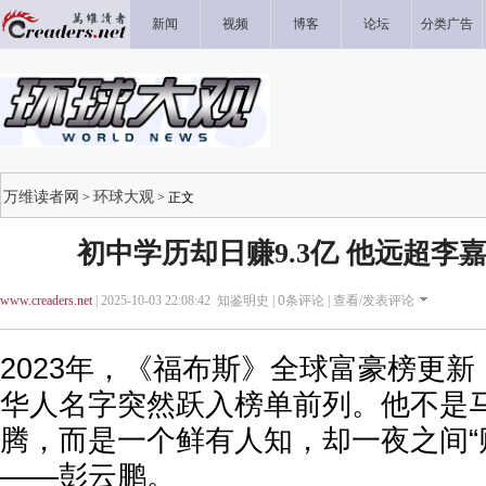
新闻
视频
博客
论坛
分类广告
万维读者网
环球大观
>
> 正文
初中学历却日赚9.3亿 他远超李
www.creaders.net
| 2025-10-03 22:08:42 知鉴明史 |
0
条评论 |
查看/发表评论
2023年，《福布斯》全球富豪榜更
华人名字突然跃入榜单前列。他不是
腾，而是一个鲜有人知，却一夜之间“
——彭云鹏。