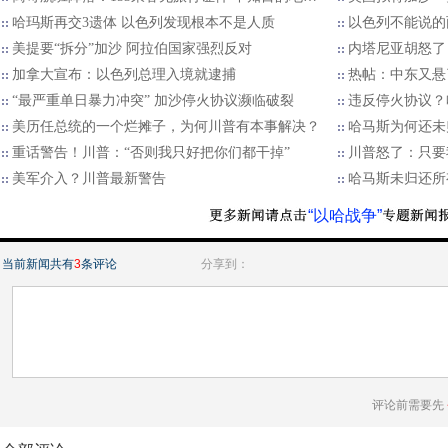
哈玛斯再交3遗体 以色列发现根本不是人质
以色列不能说的
美提要“拆分”加沙 阿拉伯国家强烈反对
内塔尼亚胡怒了
加拿大宣布：以色列总理入境就逮捕
热帖：中东又悬
“最严重单日暴力冲突” 加沙停火协议濒临破裂
违反停火协议？
美历任总统的一个烂摊子，为何川普有本事解决？
哈马斯为何还未
重话警告！川普：“否则我只好把你们都干掉”
川普怒了：只要
美军介入？川普最新警告
哈马斯未归还所
“以哈战争”
当前新闻共有
3
条评论
分享到：
评论前需要先