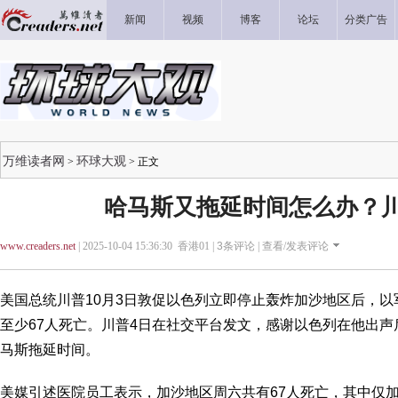
新闻
视频
博客
论坛
分类广告
万维读者网
环球大观
>
> 正文
哈马斯又拖延时间怎么办？
www.creaders.net
| 2025-10-04 15:36:30 香港01 |
3
条评论 |
查看/发表评论
美国总统川普10月3日敦促以色列立即停止轰炸加沙地区后，以
至少67人死亡。川普4日在社交平台发文，感谢以色列在他出
马斯拖延时间。
美媒引述医院员工表示，加沙地区周六共有67人死亡，其中仅加沙市（