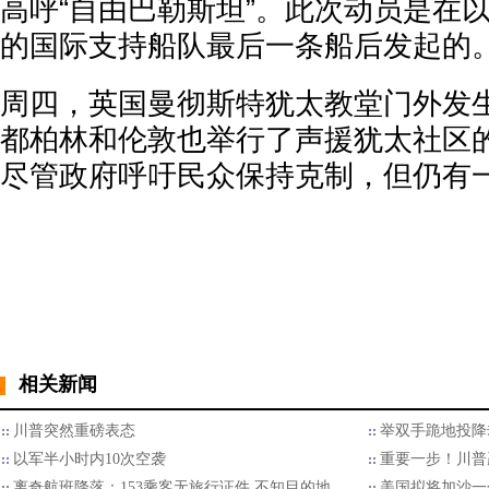
高呼“自由巴勒斯坦”。此次动员是在
的国际支持船队最后一条船后发起的
周四，英国曼彻斯特犹太教堂门外发
都柏林和伦敦也举行了声援犹太社区
尽管政府呼吁民众保持克制，但仍有
相关新闻
川普突然重磅表态
举双手跪地投降
以军半小时内10次空袭
重要一步！川普
离奇航班降落：153乘客无旅行证件 不知目的地…
美国拟将加沙一