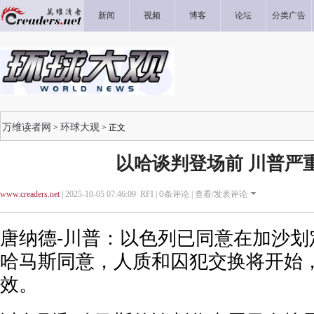
新闻
视频
博客
论坛
分类广告
万维读者网
环球大观
>
> 正文
以哈谈判登场前 川普严
www.creaders.net
| 2025-10-05 07:46:09 RFI |
0
条评论 |
查看/发表评论
唐纳德-川普：以色列已同意在加沙划
哈马斯同意，人质和囚犯交换将开始
效。