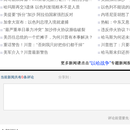
哈玛斯再交3遗体 以色列发现根本不是人质
以色列不能说的
美提要“拆分”加沙 阿拉伯国家强烈反对
内塔尼亚胡怒了
加拿大宣布：以色列总理入境就逮捕
热帖：中东又悬
“最严重单日暴力冲突” 加沙停火协议濒临破裂
违反停火协议？
美历任总统的一个烂摊子，为何川普有本事解决？
哈马斯为何还未
重话警告！川普：“否则我只好把你们都干掉”
川普怒了：只要
美军介入？川普最新警告
哈马斯未归还所
“以哈战争”
当前新闻共有
0
条评论
分享到：
评论前需要先