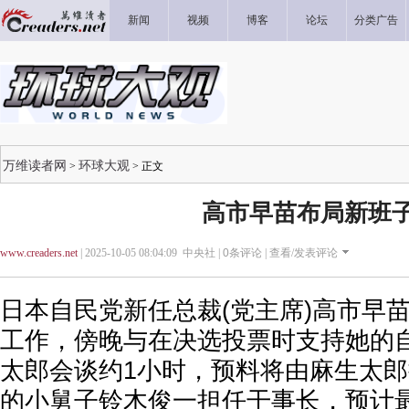
新闻
视频
博客
论坛
分类广告
万维读者网
环球大观
>
> 正文
高市早苗布局新班
www.creaders.net
| 2025-10-05 08:04:09 中央社 |
0
条评论 |
查看/发表评论
日本自民党新任总裁(党主席)高市早
工作，傍晚与在决选投票时支持她的
太郎会谈约1小时，预料将由麻生太
的小舅子铃木俊一担任干事长，预计