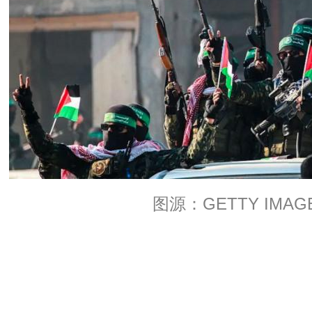
图源：GETTY IMAG