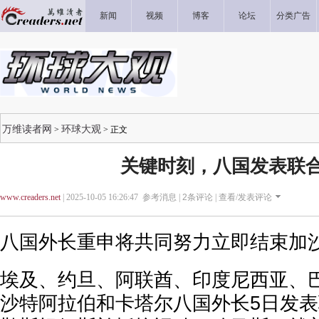
新闻
视频
博客
论坛
分类广告
万维读者网
环球大观
>
> 正文
关键时刻，八国发表联
www.creaders.net
| 2025-10-05 16:26:47 参考消息 |
2
条评论 |
查看/发表评论
八国外长重申将共同努力立即结束加
埃及、约旦、阿联酋、印度尼西亚、
沙特阿拉伯和卡塔尔八国外长5日发