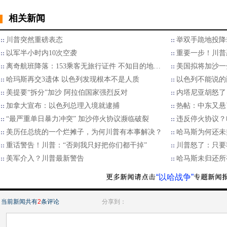
相关新闻
川普突然重磅表态
举双手跪地投降
以军半小时内10次空袭
重要一步！川普
离奇航班降落：153乘客无旅行证件 不知目的地…
美国拟将加沙一
哈玛斯再交3遗体 以色列发现根本不是人质
以色列不能说的
美提要“拆分”加沙 阿拉伯国家强烈反对
内塔尼亚胡怒了
加拿大宣布：以色列总理入境就逮捕
热帖：中东又悬
“最严重单日暴力冲突” 加沙停火协议濒临破裂
违反停火协议？
美历任总统的一个烂摊子，为何川普有本事解决？
哈马斯为何还未
重话警告！川普：“否则我只好把你们都干掉”
川普怒了：只要
美军介入？川普最新警告
哈马斯未归还所
“以哈战争”
当前新闻共有
2
条评论
分享到：