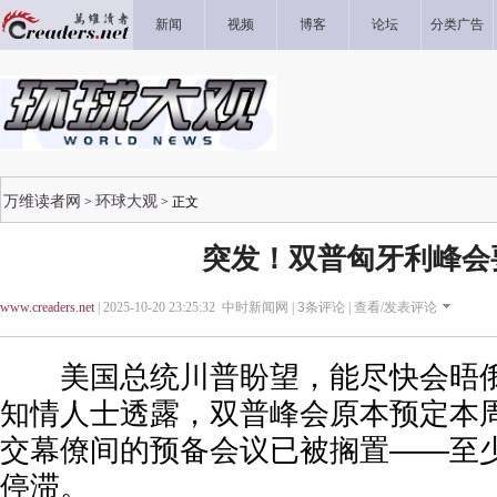
新闻
视频
博客
论坛
分类广告
万维读者网
环球大观
>
> 正文
突发！双普匈牙利峰会
www.creaders.net
| 2025-10-20 23:25:32 中时新闻网 |
3
条评论 |
查看/发表评论
美国总统川普盼望，能尽快会晤俄
知情人士透露，双普峰会原本预定本
交幕僚间的预备会议已被搁置——至
停滞。