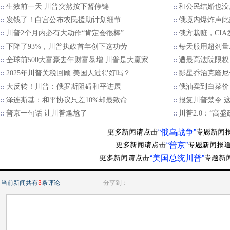
生效前一天 川普突然按下暂停键
和公民结婚也没
发钱了！白宫公布农民援助计划细节
俄境内爆炸声此
川普2个月内必有大动作“肯定会很棒”
俄方栽赃，CI
下降了93%，川普执政首年创下这功劳
每天服用超剂量.
全球前500大富豪去年财富暴增 川普是大赢家
遭最高法院限权
2025年川普关税回顾 美国人过得好吗？
影星乔治克隆尼
大反转！川普：俄罗斯阻碍和平进展
俄油卖到白菜价
泽连斯基：和平协议只差10%却最致命
报复川普禁令 
普京一句话 让川普尴尬了
川普2.0：“高
“俄乌战争”
“普京”
“美国总统川普”
当前新闻共有
3
条评论
分享到：