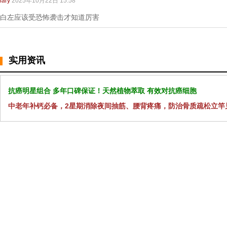
lary
2025年10月22日 15:58
白左应该受恐怖袭击才知道厉害
实用资讯
抗癌明星组合 多年口碑保证！天然植物萃取 有效对抗癌细胞
中老年补钙必备，2星期消除夜间抽筋、腰背疼痛，防治骨质疏松立竿