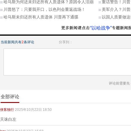
哈马斯为何还未归还所有人质遗体？原因令人泪崩
重话警告！川普
川普怒了：只要我开口，以色列会重返战场！
美军介入？川普
哈马斯未归还所有人质遗体 川普再下通牒
以国人质要做这
“以哈战争”
当前新闻共有
2
条评论
分享到：
评论前需要先
全部评论
侠客独行
2025年10月22日 18:50
天诛白左