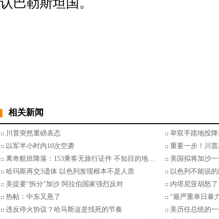
认巴勒斯坦国。
相关新闻
川普突然重磅表态
举双手跪地投降
以军半小时内10次空袭
重要一步！川普
离奇航班降落：153乘客无旅行证件 不知目的地…
美国拟将加沙一
哈玛斯再交3遗体 以色列发现根本不是人质
以色列不能说的
美提要“拆分”加沙 阿拉伯国家强烈反对
内塔尼亚胡怒了
热帖：中东又悬了
“最严重单日暴
违反停火协议？哈马斯这是找死的节奏
美历任总统的一