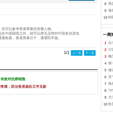
8
美
9
海
10
特
，也可以参考香港黑暴的首脑人物。
远在中国国境之外，就可以肆无忌惮对中国发动进攻。
一周
通通枪毙，香港黑暴分子，通通吃牢饭。
1
台
2
川
1/1
上一页
下一页
3
梅
4
第
5
做
6
关
 有效对抗癌细胞
7
海
背疼痛，防治骨质疏松立竿见影
8
7
9
大
10
给