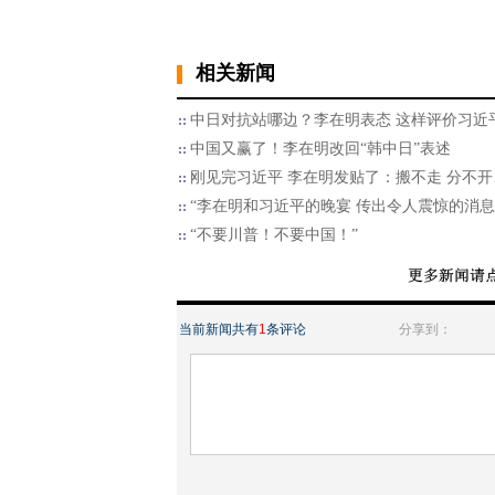
相关新闻
中日对抗站哪边？李在明表态 这样评价习近
中国又赢了！李在明改回“韩中日”表述
刚见完习近平 李在明发贴了：搬不走 分不开
“李在明和习近平的晚宴 传出令人震惊的消息
“不要川普！不要中国！”
当前新闻共有
1
条评论
分享到：