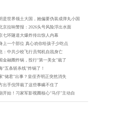
明是世界领土大国，她偏要伪装成弹丸小国
北京拉响警报：2026头号风险浮出水面
京七环隧道大爆炸传出惊人内幕
身上一个部位 真心劝你给孩子少吃点
息：中共少校飞行员驾机自戕身亡
国金融圈炸锅，投行“第一美女”栽了
海“五条斩杀线”炸锅了！
家“储君”出事？皇侄齐明正突然消失
方出手倪萍栽了这些事瞒不住了
崩开始！习家军影视圈核心“马仔”主动自