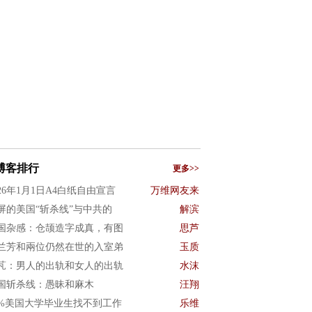
博客排行
更多>>
026年1月1日A4白纸自由宣言
万维网友来
屏的美国“斩杀线”与中共的
解滨
国杂感：仓颉造字成真，有图
思芦
兰芳和兩位仍然在世的入室弟
玉质
芃：男人的出轨和女人的出轨
水沫
国斩杀线：愚昧和麻木
汪翔
0%美国大学毕业生找不到工作
乐维