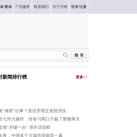
体
/
繁体
广告服务
联系我们
关于万维
登录
/
注册
小时新闻排行榜
更多>>
家“储君”出事？皇侄齐明正突然消失
京七环大爆炸，传老习两口子躲了整整两天
走错“关键一步” 渐失话语权
年夜，中国多个大城市现诡异一幕