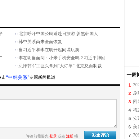
平
北京呼吁中国公民避赴日旅游 羡煞韩国人
韩中关系尚未全面恢复
…
当习近平和李在明开起间谍玩笑
”
李在明当面问：小米手机安全吗？习近平神回…
忌惮韩军工巨头拿到“大订单” 北京怒而制裁
一周
“中韩关系”
1
2
2
刷
3
回
4
梅
5
安
6
美
7
7
评论前需要先
登录
或者
注册
哦