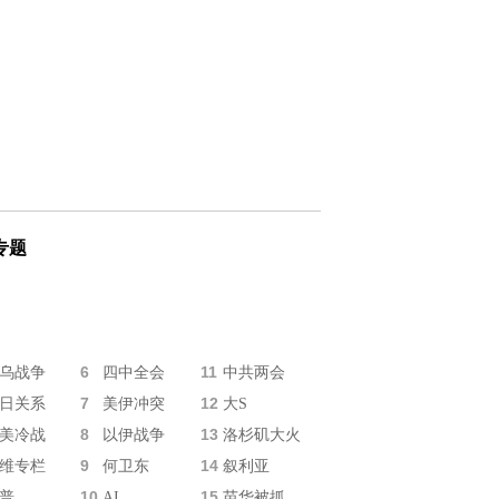
专题
6
11
乌战争
四中全会
中共两会
7
12
日关系
美伊冲突
大S
8
13
美冷战
以伊战争
洛杉矶大火
9
14
维专栏
何卫东
叙利亚
10
15
普
AI
苗华被抓