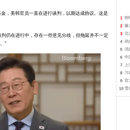
资基金，美韩官员一直在进行谈判，以期达成协议。这是
1
明
2
爆
3
北
谈判仍在进行中，存在一些意见分歧，但拖延并不一定
4
鸡
。”
5
消
6
中
7
上
8
习
9
官
10
雪