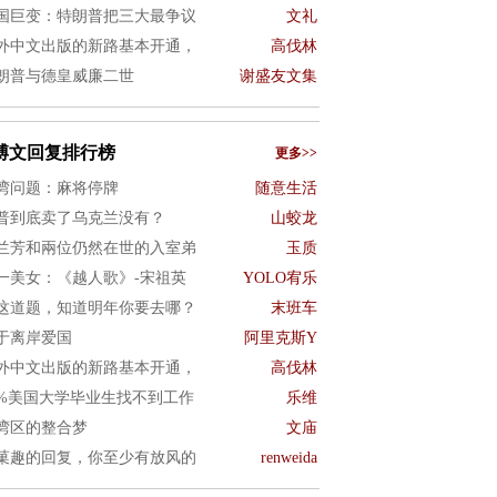
国巨变：特朗普把三大最争议
文礼
外中文出版的新路基本开通，
高伐林
朗普与德皇威廉二世
谢盛友文集
博文回复排行榜
更多>>
湾问题：麻将停牌
随意生活
普到底卖了乌克兰没有？
山蛟龙
兰芳和兩位仍然在世的入室弟
玉质
一美女：《越人歌》-宋祖英
YOLO宥乐
这道题，知道明年你要去哪？
末班车
于离岸爱国
阿里克斯Y
外中文出版的新路基本开通，
高伐林
0%美国大学毕业生找不到工作
乐维
湾区的整合梦
文庙
菓趣的回复，你至少有放风的
renweida