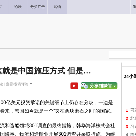
客
论坛
分类广告
购物
简
就是中国施压方式 但是…
24
论 |
查看/发表评论
500亿美元投资承诺的关键细节上仍存在分歧，一边是
1
习
看来，韩国如今就是一个“夹在两块磨石之间”的国家。
2
北
流和造船领域301调查的最终措施，韩华海洋株式会社
3
习
国海事、物流和造船业开展301调查并采取措施。为维
4
跨