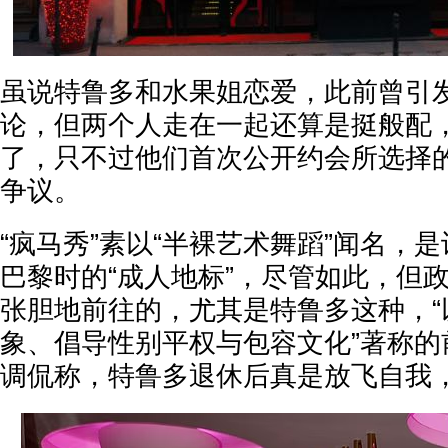
虽说特鲁多和水果姐恋爱，此前曾引
论，但两个人走在一起还算是挺般配
了，只不过他们首次公开约会所选择
争议。
“疯马秀”素以“半裸艺术舞蹈”闻名，
巴黎时的“成人地标”，尽管如此，但
张胆地前往的，尤其是特鲁多这种，“
象、倡导性别平权与包容文化”著称的
调侃称，特鲁多退休后真是放飞自我