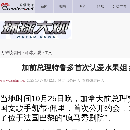
新闻
视频
博客
论坛
分类广告
万维读者网
环球大观
>
> 正文
加前总理特鲁多首次认爱水果姐
www.creaders.net
| 2025-10-27 08:12:15 译言 |
1
条评论 |
查看/发表评论
当地时间10月25日晚，加拿大前总理
国女歌手凯蒂·佩里，首次公开约会，
了位于法国巴黎的“疯马秀剧院”。