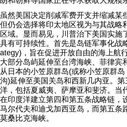
朗和朝鲜等国家正在寻求获取大规模
虽然美国决定削减军费开支并缩减某
但仍会选择将印太地区视为与其战略
区域。显而易见，川普治下美国实施
具有可持续性。首先是岛链军事化战略 (Isla
ategy)，旨在促进开放自由的海上
大部分岛屿延伸至台湾海峡、菲律宾
从日本的小笠原群岛(或称小笠原群岛
沟)延伸至美国关岛和西新几内亚。第
洋，包括夏威夷、萨摩亚和斐济。当
在印度洋建立第四和第五条战略链，
马尔代夫和迪戈加西亚岛，而第五条
莫桑比克海峡。