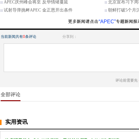
APEC庆州峰会将至 反华情绪蔓延
北京宣布习下周将
试射导弹挑衅APEC 金正恩开出条件
朝鲜打破5个月沉
“APEC”
当前新闻共有
0
条评论
分享到：
评论前需要先
全部评论
实用资讯