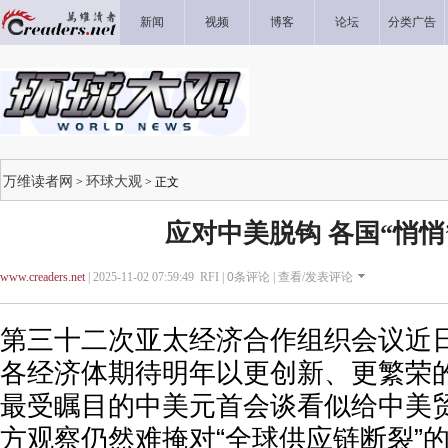
新闻
视频
博客
论坛
分类广告
万维读者网
环球大观
>
> 正文
应对中美脱钩 各国“悄悄
www.creaders.net
| 2025-11-02 07:59:49 RFI |
0
条评论 |
查看/发表评论
第三十二次亚太经济合作组织会议近
各经济体期待明年以更创新、更繁荣
最受瞩目的中美元首会谈看似给中美
方观察仍然难掩对“全球供应链断裂”