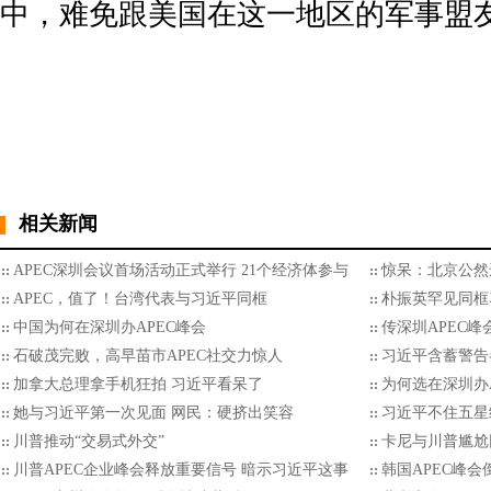
中，难免跟美国在这一地区的军事盟
相关新闻
APEC深圳会议首场活动正式举行 21个经济体参与
惊呆：北京公然
APEC，值了！台湾代表与习近平同框
朴振英罕见同框
中国为何在深圳办APEC峰会
传深圳APEC
石破茂完败，高早苗市APEC社交力惊人
习近平含蓄警告
加拿大总理拿手机狂拍 习近平看呆了
为何选在深圳办A
她与习近平第一次见面 网民：硬挤出笑容
习近平不住五星
川普推动“交易式外交”
卡尼与川普尴尬
川普APEC企业峰会释放重要信号 暗示习近平这事
韩国APEC峰