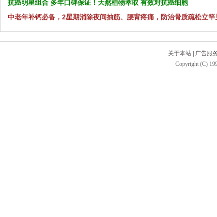
抗癌明星组合 多年口碑保证！天然植物萃取 有效对抗癌细胞
中老年补钙必备，2星期消除夜间抽筋、腰背疼痛，防治骨质疏松立竿
关于本站
|
广告服
Copyright (C) 199