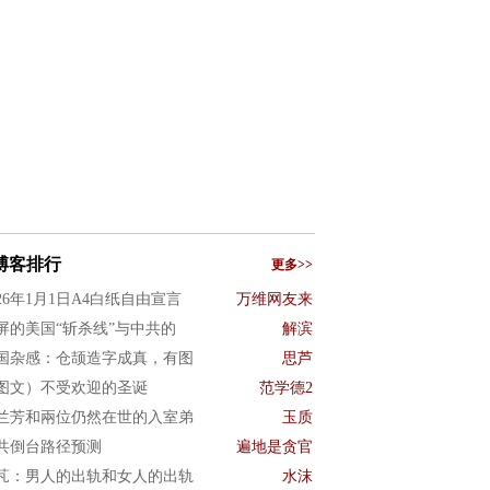
博客排行
更多>>
026年1月1日A4白纸自由宣言
万维网友来
屏的美国“斩杀线”与中共的
解滨
国杂感：仓颉造字成真，有图
思芦
图文）不受欢迎的圣诞
范学德2
兰芳和兩位仍然在世的入室弟
玉质
共倒台路径预测
遍地是贪官
芃：男人的出轨和女人的出轨
水沫