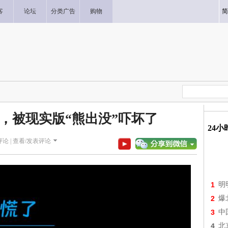
客
论坛
分类广告
购物
简
，被现实版“熊出没”吓坏了
24
论 |
查看/发表评论
1
明
2
爆
3
中
4
北