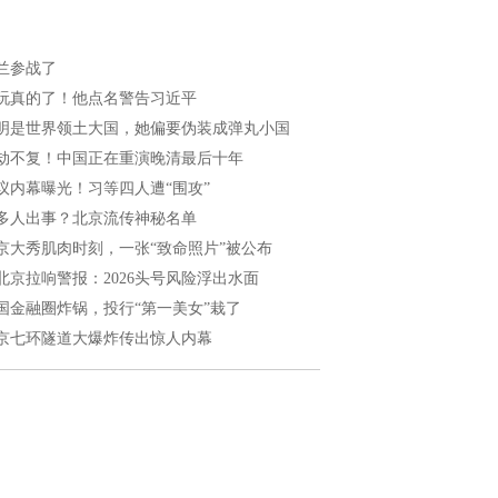
兰参战了
玩真的了！他点名警告习近平
明是世界领土大国，她偏要伪装成弹丸小国
劫不复！中国正在重演晚清最后十年
议内幕曝光！习等四人遭“围攻”
多人出事？北京流传神秘名单
京大秀肌肉时刻，一张“致命照片”被公布
北京拉响警报：2026头号风险浮出水面
国金融圈炸锅，投行“第一美女”栽了
京七环隧道大爆炸传出惊人内幕