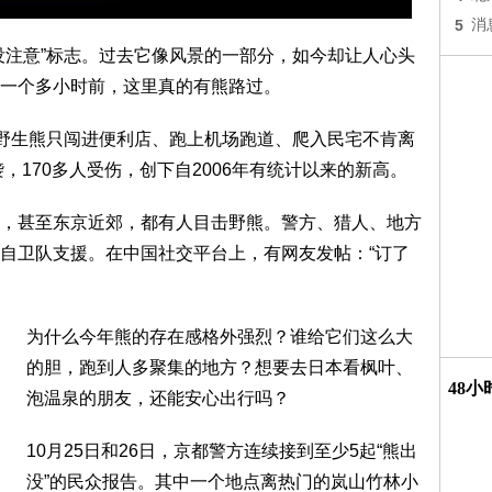
5
消
没注意”标志。过去它像风景的一部分，如今却让人心头
一个多小时前，这里真的有熊路过。
。野生熊只闯进便利店、跑上机场跑道、爬入民宅不肯离
，170多人受伤，创下自2006年有统计以来的新高。
，甚至东京近郊，都有人目击野熊。警方、猎人、地方
自卫队支援。在中国社交平台上，有网友发帖：“订了
为什么今年熊的存在感格外强烈？谁给它们这么大
的胆，跑到人多聚集的地方？想要去日本看枫叶、
48
泡温泉的朋友，还能安心出行吗？
10月25日和26日，京都警方连续接到至少5起“熊出
没”的民众报告。其中一个地点离热门的岚山竹林小