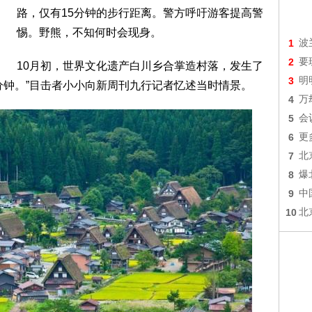
路，仅有15分钟的步行距离。警方呼吁游客提高警
惕。野熊，不知何时会现身。
1
波
2
要
10月初，世界文化遗产白川乡合掌造村落，发生了
3
明
分钟。”目击者小小向新周刊九行记者忆述当时情景。
4
万
5
会
6
更
7
北
8
爆
9
中
10
北