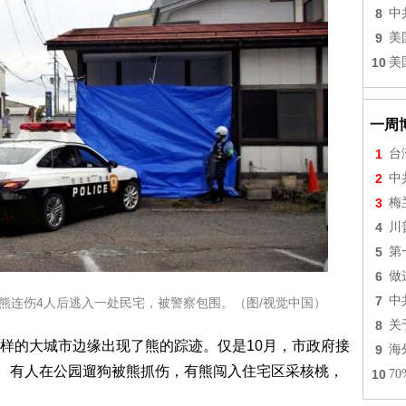
8
中
9
美
10
美
一周
1
台
2
中
3
梅
4
川
5
第
6
做
7
中
只熊连伤4人后逃入一处民宅，被警察包围。（图/视觉中国）
8
关
样的大城市边缘出现了熊的踪迹。仅是10月，市政府接
9
海
倍。有人在公园遛狗被熊抓伤，有熊闯入住宅区采核桃，
10
7