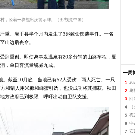
川村，竖着一块熊出没警示牌。（图/视觉中国）
严重。岩手县半个月内发生了3起致命熊袭事件。一名
至山边后丧命。
受到重创。即使离事发温泉有20多分钟的山路车程，夏
消，单日客流量锐减九成。
一周
地。截至10月底，当地已有52人受伤，两人死亡。一只
1
2
警方和猎人用米糠和蜂蜜引诱，也没成功将其捕获。秋田
2
刷
地方政府已到极限，呼吁出动自卫队支援。
3
回
4
（
5
梅
6
中
7
安