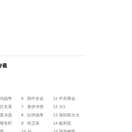
专题
6
11
乌战争
四中全会
中共两会
7
12
日关系
美伊冲突
大S
8
13
美冷战
以伊战争
洛杉矶大火
9
14
维专栏
何卫东
叙利亚
10
15
普
AI
苗华被抓