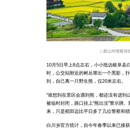
△群山环绕着传
10月5日早上8点左右，小小抵达岐阜
时，公交站附近的树丛窜出一个黑影，扑
到，自己离一只野生熊，仅20米左右。
“谁想到在景区会遇到熊，都还没有进到
被临时封闭，路口挂上“熊出没”警示牌
来，只是稻田边比平日多了几位警察和猎
白川乡官方统计，自今年春季以来已接获