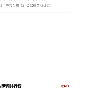
息：中共少校飞行员驾机自戕身亡
小时新闻排行榜
更多>>