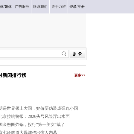
体
/
繁体
广告服务
联系我们
关于万维
登录
/
注册
小时新闻排行榜
更多>>
明是世界领土大国，她偏要伪装成弹丸小国
北京拉响警报：2026头号风险浮出水面
国金融圈炸锅，投行“第一美女”栽了
京七环隧道大爆炸传出惊人内幕