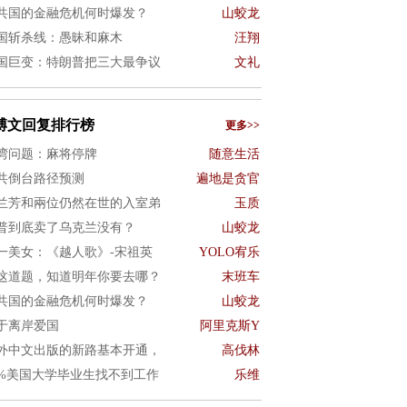
共国的金融危机何时爆发？
山蛟龙
国斩杀线：愚昧和麻木
汪翔
国巨变：特朗普把三大最争议
文礼
博文回复排行榜
更多>>
湾问题：麻将停牌
随意生活
共倒台路径预测
遍地是贪官
兰芳和兩位仍然在世的入室弟
玉质
普到底卖了乌克兰没有？
山蛟龙
一美女：《越人歌》-宋祖英
YOLO宥乐
这道题，知道明年你要去哪？
末班车
共国的金融危机何时爆发？
山蛟龙
于离岸爱国
阿里克斯Y
外中文出版的新路基本开通，
高伐林
0%美国大学毕业生找不到工作
乐维