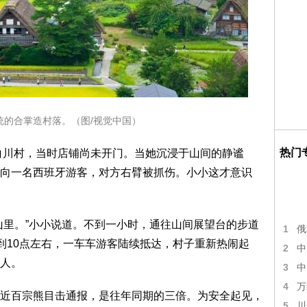
统的合掌造村落。（图/视觉中国）
热门
县白川村，当时店铺尚未开门。当她沉浸于山间的静谧
向一名西班牙游客，对方右臂被抓伤。小小这才意识
山里。”小小说道。不到一小时，通往山间展望台的步道
1
俄
。到10点左右，一车车游客陆续抵达，村子重新热闹起
2
中
人。
3
中
4
万
近百宗熊目击通报，是往年同期的三倍。为安全起见，
5
川