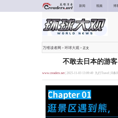
新闻
视频
博
万维读者网
环球大观
>
> 正文
不敢去日本的游客
www.creaders.net
| 2025-11-03 13:09:49 九行Travel |
0
条评