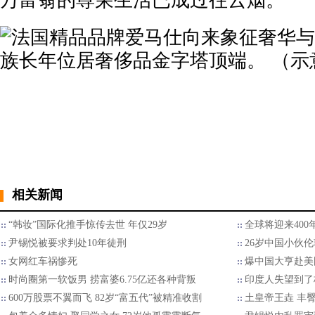
万富翁的尊荣生活已成过往云烟。
相关新闻
“韩妆”国际化推手惊传去世 年仅29岁
全球将迎来40
尹锡悦被要求判处10年徒刑
26岁中国小伙
女网红车祸惨死
爆中国大亨赴美国
时尚圈第一软饭男 捞富婆6.75亿还各种背叛
印度人失望到了
600万股票不翼而飞 82岁“富五代”被精准收割
土皇帝王垚 丰