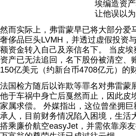
埃编造资产
让他误以为
然而实际上，弗雷蒙早已将大部分爱
奢侈品巨头LVMH，并透过虚假投资
额资金转入自己及亲信名下。 当皮埃
资产已无法追回，名下股份被清空、
150亿美元（约新台币4708亿元）
法国检方随后以诈欺等罪名对弗雷蒙
他于车祸中身亡后戛然而止，因此皮
家属求偿。 外媒指出，这位曾坐拥巨
承人，目前财务情况陷入困境，生活
搭乘廉价航空easyJet，并需依靠