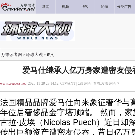
新闻
视频
博客
论坛
分类广告
万维读者网
环球大观
>
> 正文
爱马仕继承人亿万身家遭密友侵
www.creaders.net
| 2025-11-29 23:14:12 CTWANT |
1
条评论 |
查看/发表评论
法国精品品牌爱马仕向来象征奢华与
年位居奢侈品金字塔顶端。 然而，家
古拉·皮埃（Nicolas Puech）近
传出巨额资产遭密友侵吞，昔日亿万