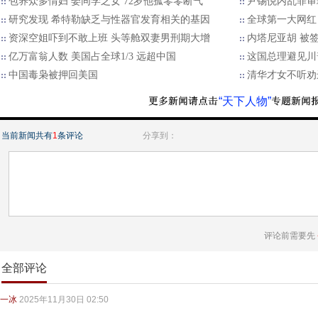
包养众多情妇 娶同学之女 72岁他孤零零断气
尹锡悦内乱罪审
研究发现 希特勒缺乏与性器官发育相关的基因
全球第一大网红
资深空姐吓到不敢上班 头等舱双妻男刑期大增
内塔尼亚胡 被
亿万富翁人数 美国占全球1/3 远超中国
这国总理避见川
中国毒枭被押回美国
清华才女不听劝
“天下人物”
当前新闻共有
1
条评论
分享到：
评论前需要先
全部评论
一冰
2025年11月30日 02:50