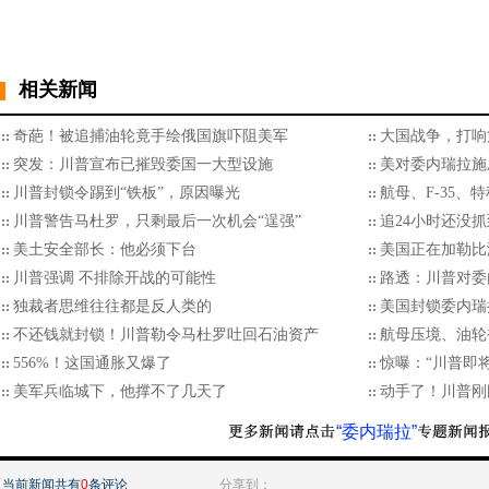
相关新闻
奇葩！被追捕油轮竟手绘俄国旗吓阻美军
大国战争，打响
突发：川普宣布已摧毁委国一大型设施
美对委内瑞拉施
川普封锁令踢到“铁板”，原因曝光
航母、F-35
川普警告马杜罗，只剩最后一次机会“逞强”
追24小时还没抓
美土安全部长：他必须下台
美国正在加勒比
川普强调 不排除开战的可能性
路透：川普对委
独裁者思维往往都是反人类的
美国封锁委内瑞
不还钱就封锁！川普勒令马杜罗吐回石油资产
航母压境、油轮
556%！这国通胀又爆了
惊曝：“川普即
美军兵临城下，他撑不了几天了
动手了！川普刚
“委内瑞拉”
当前新闻共有
0
条评论
分享到：