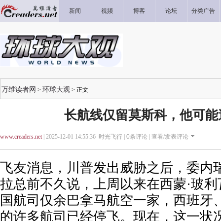
新闻
视频
博客
论坛
分类广告
万维读者网
环球大观
>
> 正文
长航线仅留莫斯科，他可能
www.creaders.net
| 2025-12-01 14:55:36 时光飞行 |
0
条评论 |
查看/发表评论
飞友消息，川普发出威胁之后，委内
拉总前不久说，上周以来在西蒙·玻利
国航司仅余巴拿马航空一家，西班牙
的许多航司已经停飞。现在，这一状