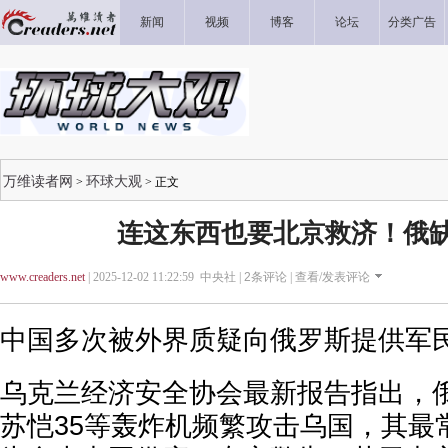
新闻
视频
博客
论坛
分类广告
万维读者网
环球大观
>
> 正文
连这东西也要北京救济！俄
www.creaders.net
| 2025-12-02 11:22:59 中央社 |
2
条评论 |
查看/发表评论
中国多次被外界质疑向俄罗斯提供军
乌克兰经济安全协会最新报告指出，俄
苏恺35等轰炸机频繁攻击乌国，其最