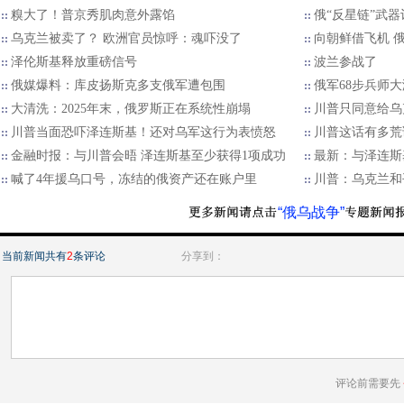
糗大了！普京秀肌肉意外露馅
俄“反星链”武
乌克兰被卖了？ 欧洲官员惊呼：魂吓没了
向朝鲜借飞机 
泽伦斯基释放重磅信号
波兰参战了
俄媒爆料：库皮扬斯克多支俄军遭包围
俄军68步兵师
大清洗：2025年末，俄罗斯正在系统性崩塌
川普只同意给乌
川普当面恐吓泽连斯基！还对乌军这行为表愤怒
川普这话有多荒
金融时报：与川普会晤 泽连斯基至少获得1项成功
最新：与泽连斯
喊了4年援乌口号，冻结的俄资产还在账户里
川普：乌克兰和
“俄乌战争”
当前新闻共有
2
条评论
分享到：
评论前需要先